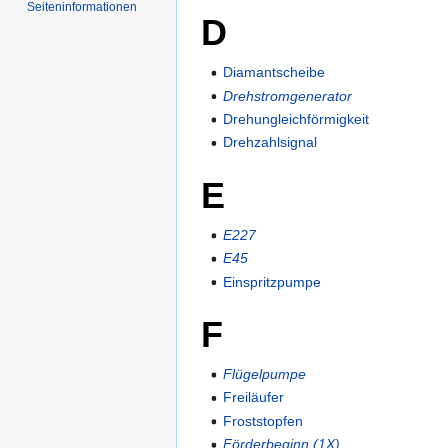
Seiten­informationen
D
Diamantscheibe
Drehstromgenerator
Drehungleichförmigkeit
Drehzahlsignal
E
E227
E45
Einspritzpumpe
F
Flügelpumpe
Freiläufer
Froststopfen
Förderbeginn (1X)