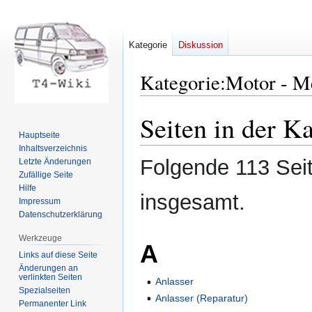
Kategorie
Diskussion
Kategorie
:
Motor - M
Seiten in der K
Zur
Zur
Navigation
Suche
Hauptseite
springen
springen
Inhaltsverzeichnis
Folgende 113 Seit
Letzte Änderungen
Zufällige Seite
Hilfe
insgesamt.
Impressum
Datenschutzerklärung
Werkzeuge
A
Links auf diese Seite
Änderungen an
verlinkten Seiten
Anlasser
Spezialseiten
Anlasser (Reparatur)
Permanenter Link