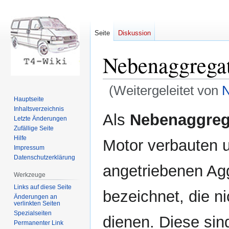
Seite
Diskussion
Nebenaggrega
(Weitergeleitet von
N
Hauptseite
Inhaltsverzeichnis
Zur
Zur
Als
Nebenaggreg
Letzte Änderungen
Navigation
Suche
Zufällige Seite
springen
springen
Hilfe
Motor verbauten u
Impressum
Datenschutzerklärung
angetriebenen Ag
Werkzeuge
Links auf diese Seite
bezeichnet, die n
Änderungen an
verlinkten Seiten
Spezialseiten
dienen. Diese sin
Permanenter Link