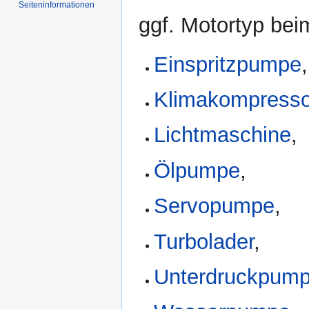
Seiten­informationen
ggf. Motortyp bei
Einspritzpumpe
,
Klimakompresso
Lichtmaschine
,
Ölpumpe
,
Servopumpe
,
Turbolader
,
Unterdruckpum