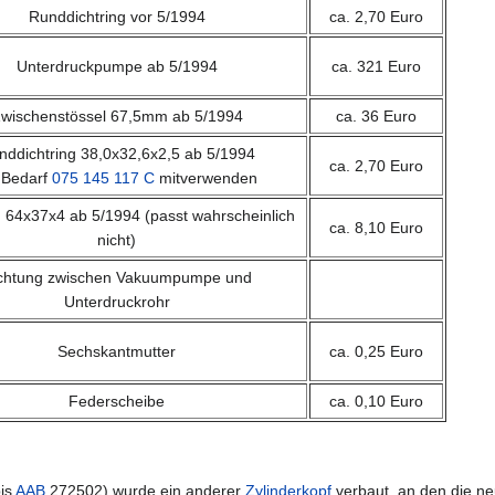
Runddichtring vor 5/1994
ca. 2,70 Euro
Unterdruckpumpe ab 5/1994
ca. 321 Euro
wischenstössel 67,5mm ab 5/1994
ca. 36 Euro
nddichtring 38,0x32,6x2,5 ab 5/1994
ca. 2,70 Euro
 Bedarf
075 145 117 C
mitverwenden
 64x37x4 ab 5/1994 (passt wahrscheinlich
ca. 8,10 Euro
nicht)
chtung zwischen Vakuumpumpe und
Unterdruckrohr
Sechskantmutter
ca. 0,25 Euro
Federscheibe
ca. 0,10 Euro
is
AAB
272502) wurde ein anderer
Zylinderkopf
verbaut, an den die ne