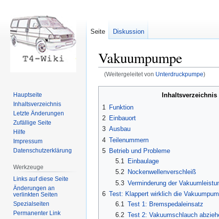
Seite
Diskussion
Vakuumpumpe
(Weitergeleitet von
Unterdruckpumpe
)
Zur
Zur
Inhaltsverzeichnis
Hauptseite
Navigation
Suche
Inhaltsverzeichnis
1
Funktion
springen
springen
Letzte Änderungen
2
Einbauort
Zufällige Seite
3
Ausbau
Hilfe
4
Teilenummern
Impressum
Datenschutzerklärung
5
Betrieb und Probleme
5.1
Einbaulage
Werkzeuge
5.2
Nockenwellenverschleiß
Links auf diese Seite
5.3
Verminderung der Vakuumleistu
Änderungen an
6
Test: Klappert wirklich die Vakuumpu
verlinkten Seiten
Spezialseiten
6.1
Test 1: Bremspedaleinsatz
Permanenter Link
6.2
Test 2: Vakuumschlauch abziehe