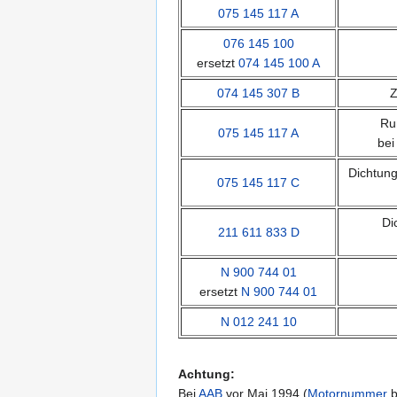
075 145 117 A
076 145 100
ersetzt
074 145 100 A
074 145 307 B
Z
Ru
075 145 117 A
bei
Dichtung
075 145 117 C
Di
211 611 833 D
N 900 744 01
ersetzt
N 900 744 01
N 012 241 10
Achtung:
Bei
AAB
vor Mai 1994 (
Motornummer
b