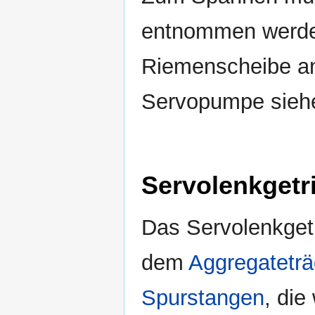
entnommen werden
Riemenscheibe an
Servopumpe siehe
Servolenkgetr
Das Servolenkgetr
dem
Aggregateträ
Spurstangen
, di