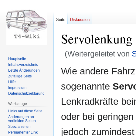
Seite
Diskussion
Servolenkung
(Weitergeleitet von
Hauptseite
Inhaltsverzeichnis
Zur
Zur
Wie andere Fahrze
Letzte Änderungen
Navigation
Suche
Zufällige Seite
springen
springen
Hilfe
sogenannte
Serv
Impressum
Datenschutzerklärung
Lenkradkräfte be
Werkzeuge
Links auf diese Seite
oder bei geringen
Änderungen an
verlinkten Seiten
Spezialseiten
jedoch zumindest 
Permanenter Link