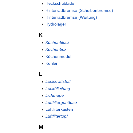
Heckschublade
Hinterradbremse (Scheibenbremse)
Hinterradbremse (Wartung)
Hydrolager
K
Küchenblock
Küchenbox
Küchenmodul
Kühler
L
Leckkraftstoff
Leckölleitung
Lichthupe
Luftfiltergehäuse
Luftfilterkasten
Luftfiltertopf
M