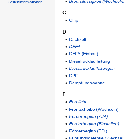
Bremsflüssigkeit (Wechseln)
Seiten­informationen
C
Chip
D
Dachzelt
DEFA
DEFA (Einbau)
Dieselrücklaufleitung
Dieselrücklaufleitungen
DPF
Dämpfungswanne
F
Fernlicht
Frontscheibe (Wechseln)
Förderbeginn (AJA)
Förderbeginn (Einstellen)
Förderbeginn (TDI)
Führungsgelenke (Wechsel)