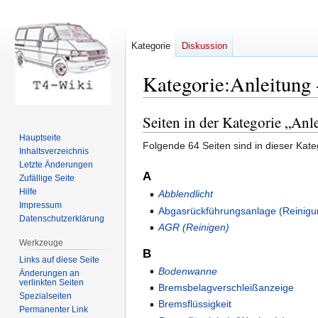
Kategorie
Diskussion
Kategorie
:
Anleitung
Seiten in der Kategorie „Anl
Zur
Zur
Navigation
Suche
Hauptseite
Folgende 64 Seiten sind in dieser Kate
springen
springen
Inhaltsverzeichnis
Letzte Änderungen
A
Zufällige Seite
Hilfe
Abblendlicht
Impressum
Abgasrückführungsanlage (Reinigu
Datenschutzerklärung
AGR (Reinigen)
Werkzeuge
B
Links auf diese Seite
Bodenwanne
Änderungen an
verlinkten Seiten
Bremsbelagverschleißanzeige
Spezialseiten
Bremsflüssigkeit
Permanenter Link