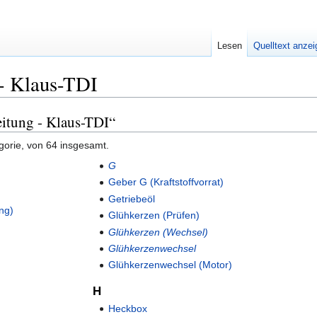
Lesen
Quelltext anze
 - Klaus-TDI
eitung - Klaus-TDI“
gorie, von 64 insgesamt.
G
Geber G (Kraftstoffvorrat)
Getriebeöl
ng)
Glühkerzen (Prüfen)
Glühkerzen (Wechsel)
Glühkerzenwechsel
Glühkerzenwechsel (Motor)
H
Heckbox