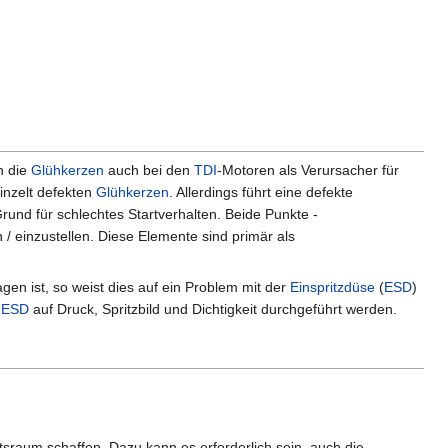
n die
Glühkerzen
auch bei den
TDI
-Motoren als Verursacher für
inzelt defekten
Glühkerzen
. Allerdings führt eine defekte
Grund für schlechtes Startverhalten. Beide Punkte -
 / einzustellen. Diese Elemente sind primär als
gen ist, so weist dies auf ein Problem mit der
Einspritzdüse
(
ESD
)
r
ESD
auf Druck, Spritzbild und Dichtigkeit durchgeführt werden.
aum schaffen. Dazu kann es erforderlich sein, auch die