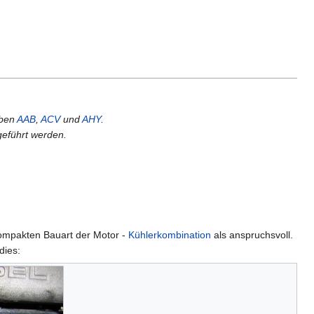
aben
AAB
,
ACV
und
AHY
.
eführt werden.
ompakten Bauart der Motor -
Kühlerkombination
als anspruchsvoll.
dies: