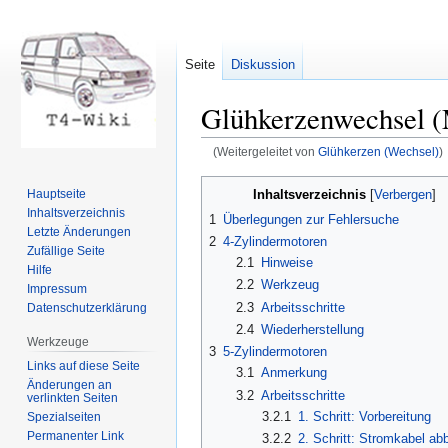
Seite
Diskussion
Glühkerzenwechsel (
(Weitergeleitet von
Glühkerzen (Wechsel)
)
Zur
Zur
Inhaltsverzeichnis
Hauptseite
Navigation
Suche
Inhaltsverzeichnis
1
Überlegungen zur Fehlersuche
springen
springen
Letzte Änderungen
2
4-Zylindermotoren
Zufällige Seite
2.1
Hinweise
Hilfe
2.2
Werkzeug
Impressum
2.3
Arbeitsschritte
Datenschutzerklärung
2.4
Wiederherstellung
Werkzeuge
3
5-Zylindermotoren
Links auf diese Seite
3.1
Anmerkung
Änderungen an
3.2
Arbeitsschritte
verlinkten Seiten
3.2.1
1. Schritt: Vorbereitung
Spezialseiten
Permanenter Link
3.2.2
2. Schritt: Stromkabel a