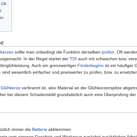
r GK
GK
en
he
hkerzen
sollte man unbedingt die Funktion derselben
prüfen
. Oft werde
usgemacht. In der Regel startet der
TDI
auch mit schwachen bzw. vere
 Vorglühleistung. Auch ein grenzwertiger
Förderbeginn
ist ein häufiger 
- sind wesentlich einfacher und preiswerter zu prüfen, bzw. zu ersetzten
e
Glühkerze
verbrannt ist, also Material an der Glühkerzenspitze abgetra
 daher bei diesem Schadensbild grundsätzlich auch eine Überprüfung de
ätzlich immer die
Batterie
abklemmen.
g vom eigenen Geschick und Werkzeug zunächst zusätzlichen Arbeitsr