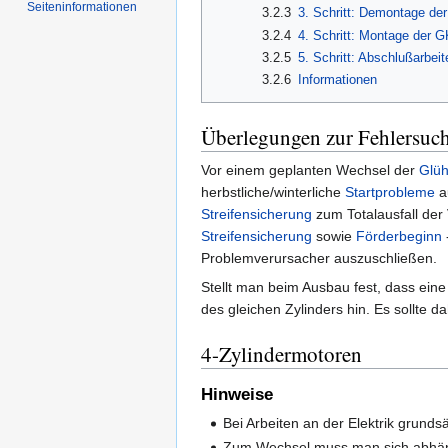
Seiten­informationen
3.2.3
3. Schritt: Demontage de
3.2.4
4. Schritt: Montage der 
3.2.5
5. Schritt: Abschlußarbeit
3.2.6
Informationen
Überlegungen zur Fehlersuc
Vor einem geplanten Wechsel der
Glü
herbstliche/winterliche
Startprobleme
a
Streifensicherung
zum Totalausfall der
Streifensicherung
sowie
Förderbeginn
Problemverursacher auszuschließen.
Stellt man beim Ausbau fest, dass ein
des gleichen Zylinders hin. Es sollte
4-Zylindermotoren
Hinweise
Bei Arbeiten an der Elektrik grunds
Zum Wechsel muss man sich abhängi