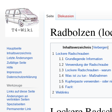
Seite
Diskussion
Radbolzen (lo
Zur
Zur
Inhaltsverzeichnis
Hauptseite
Navigation
Suche
Inhaltsverzeichnis
1
Lockere Radschrauben
springen
springen
Letzte Änderungen
1.1
Grundlegende Information
Zufällige Seite
1.2
Verwendung der Radschraube
Hilfe
1.3
Lockere Radschrauben - warum
Impressum
1.4
Was ist zu tun - Maßnahmen
Datenschutzerklärung
1.5
Kupferpaste verwenden - oder ni
Werkzeuge
1.6
Fazit:
Links auf diese Seite
2
Weblinks
Änderungen an
verlinkten Seiten
Spezialseiten
Lockere Radsc
Permanenter Link