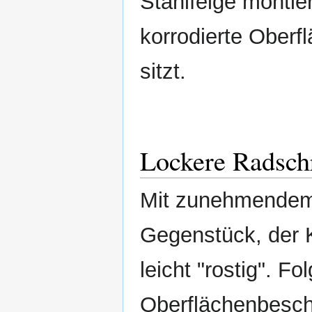
Stahlfelge montie
korrodierte Oberf
sitzt.
Lockere Radsch
Mit zunehmendem A
Gegenstück, der K
leicht "rostig". F
Oberflächenbescha