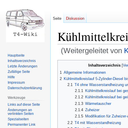
Seite
Diskussion
Kühlmittelkrei
(Weitergeleitet von
K
Hauptseite
Inhaltsverzeichnis
Zur
Zur
Inhaltsverzeichnis
Letzte Änderungen
Navigation
Suche
Zufällige Seite
1
Allgemeine Informationen
springen
springen
Hilfe
2
Kühlmittelkreislauf 5-Zylinder-Diesel b
Impressum
2.1
T4 ohne Wasserstandheizung un
Datenschutzerklärung
2.1.1
Kühlmittelkreislauf bei 
2.1.2
Kühlmittelkreislauf bei g
Werkzeuge
2.1.3
Wärmetauscher
Links auf diese Seite
2.1.4
Zuheizer
Änderungen an
verlinkten Seiten
2.1.5
Modifikation für Zuheizer
Spezialseiten
2.2
T4 mit Wasserstandheizung
Permanenter Link