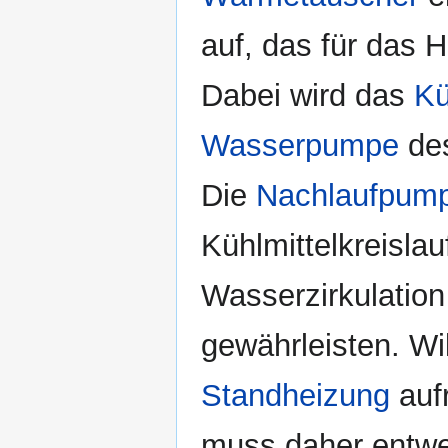
auf, das für das 
Dabei wird das
Kü
Wasserpumpe
des
Die
Nachlaufpum
Kühlmittelkreisla
Wasserzirkulatio
gewährleisten. W
Standheizung
auf
muss daher entwe