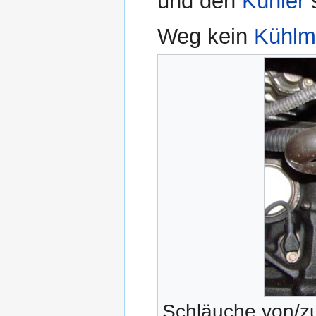
und den
Kühler
s
Weg kein
Kühlmi
Schläuche von/z