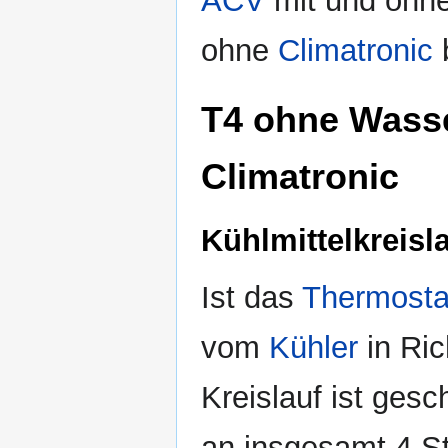
ACV
mit und ohn
ohne
Climatronic
T4 ohne Wass
Climatronic
Kühlmittelkreis
Ist das
Thermosta
vom
Kühler
in Ric
Kreislauf ist ges
an insgesamt 4 S