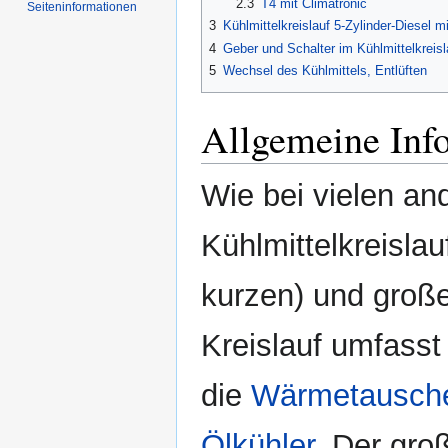
2.3
T4 mit Climatronic
Seiten­informationen
3
Kühlmittelkreislauf 5-Zylinder-Diesel m
4
Geber und Schalter im Kühlmittelkreisl
5
Wechsel des Kühlmittels, Entlüften
Allgemeine Inf
Wie bei vielen an
Kühlmittelkreislau
kurzen) und großen
Kreislauf umfasst
die
Wärmetausch
Ölkühler
. Der gro