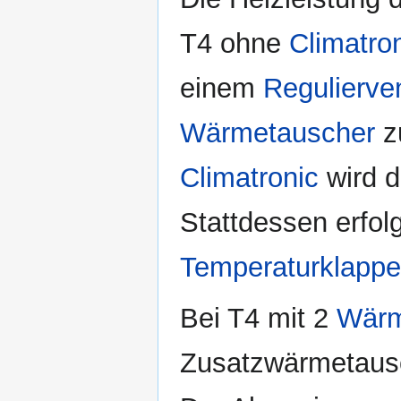
T4 ohne
Climatro
einem
Regulierven
Wärmetauscher
z
Climatronic
wird d
Stattdessen erfol
Temperaturklappe
Bei T4 mit 2
Wärm
Zusatzwärmetausch