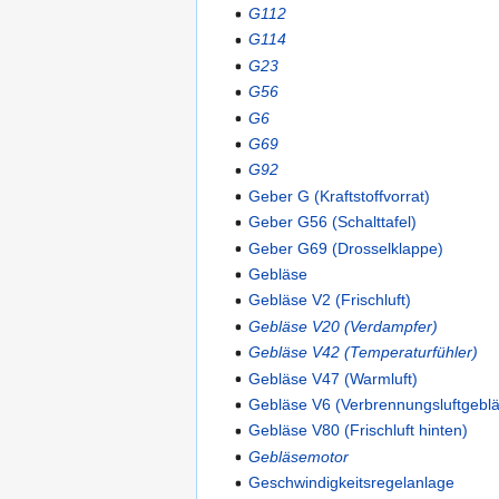
G112
G114
G23
G56
G6
G69
G92
Geber G (Kraftstoffvorrat)
Geber G56 (Schalttafel)
Geber G69 (Drosselklappe)
Gebläse
Gebläse V2 (Frischluft)
Gebläse V20 (Verdampfer)
Gebläse V42 (Temperaturfühler)
Gebläse V47 (Warmluft)
Gebläse V6 (Verbrennungsluftgebl
Gebläse V80 (Frischluft hinten)
Gebläsemotor
Geschwindigkeitsregelanlage