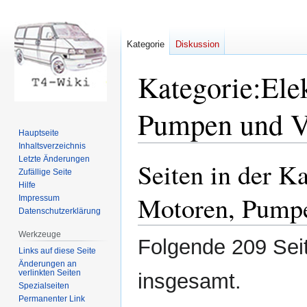
Kategorie
Diskussion
Kategorie
:
Ele
Pumpen und V
Hauptseite
Inhaltsverzeichnis
Letzte Änderungen
Seiten in der Ka
Zur
Zur
Zufällige Seite
Navigation
Suche
Hilfe
springen
springen
Motoren, Pumpe
Impressum
Datenschutzerklärung
Werkzeuge
Folgende 209 Seit
Links auf diese Seite
Änderungen an
verlinkten Seiten
insgesamt.
Spezialseiten
Permanenter Link