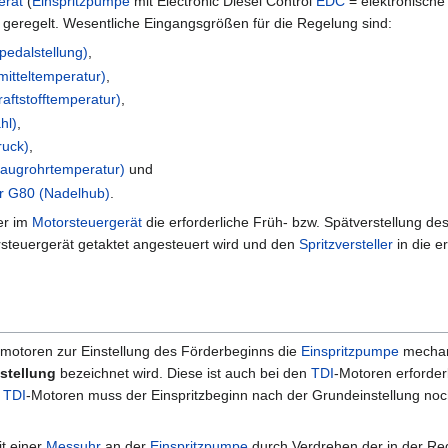
erät
(
Einspritzpumpe
mit Electronic Diesel Control
EDC
= elektronische
 geregelt. Wesentliche Eingangsgrößen für die Regelung sind:
edalstellung)
,
itteltemperatur)
,
aftstofftemperatur)
,
hl)
,
ruck)
,
augrohrtemperatur)
und
r G80 (Nadelhub)
.
er im
Motorsteuergerät
die erforderliche Früh- bzw. Spätverstellung des 
steuergerät getaktet angesteuert wird und den
Spritzversteller
in die er
lmotoren zur Einstellung des Förderbeginns die
Einspritzpumpe
mechan
stellung
bezeichnet wird. Diese ist auch bei den
TDI
-Motoren erforderl
n
TDI
-Motoren muss der Einspritzbeginn nach der Grundeinstellung noch 
it einer
Messuhr
an der
Einspritzpumpe
durch Verdrehen der in der Re