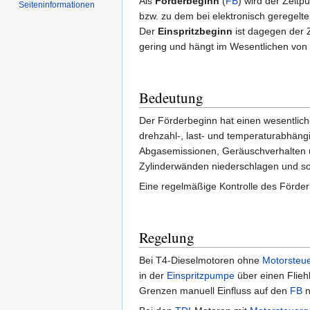
Als
Förderbeginn
(
FB
) wird der Zeitp
Seiten­informationen
bzw. zu dem bei elektronisch geregelte
Der
Einspritzbeginn
ist dagegen der Z
gering und hängt im Wesentlichen von 
Bedeutung
Der Förderbeginn hat einen wesentlich
drehzahl-, last- und temperaturabhäng
Abgasemissionen, Geräuschverhalten u
Zylinderwänden niederschlagen und so 
Eine regelmäßige Kontrolle des Förder
Regelung
Bei T4-Dieselmotoren ohne
Motorsteue
in der
Einspritzpumpe
über einen Flieh
Grenzen manuell Einfluss auf den
FB
n