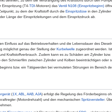
unkt definiert, zu dem die Verdrängung des Kraftstoffs durch den Pump
r Einspritzung (T4-
TDI
-Motoren) das
Ventil N108 (Einspritzbeginn)
öffn
eitpunkt, zu dem der Kraftstoff durch die
Einspritzdüse
in den Zylinder 
der Länge der Einspritzleitungen und dem Einspritzdruck ab.
en Einfluss auf das Betriebsverhalten und die Lebensdauer des Diese
ig möglichst genau der Stellung der
Kurbelwelle
zugeordnet werden. Ist 
nd Kraftstoffverbrauch. Zudem kann es zu Schäden am Zylinder bzw. K
den Schmierfilm zwischen Zylinder und Kolben beeinträchtigen oder s
beginns bzw. ein Tätigwerden bei vermuteten Störungen im Bereich des 
rgerät
(
1X
,
ABL
,
AAB
,
AJA
) erfolgt die Regelung des Förderbeginns oh
kraftregler (Motordrehzahl) und den mechanischen
Spritzversteller
. Üb
ehmen.