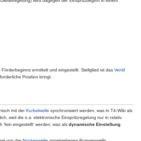
 Dieselregelung) wird dagegen der Einspritzbeginn in einem
Förderbeginns ermittelt und eingestellt. Stellglied ist das
Ventil
forderliche Position bringt.
isch mit der
Kurbelwelle
synchronisiert werden, was in T4-Wiki als
ich, weil die o.a. elektronische Einspritzregelung nur in relativ
'fein eingestellt' werden, was als
dynamische Einstellung
gel von der
Nockenwelle
angetriebenen Pumpenwelle.