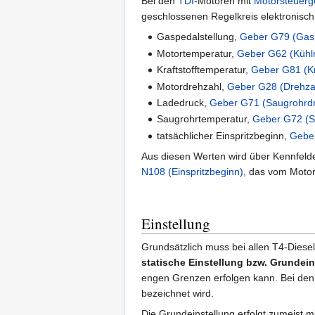
Bei den
TDI
-Motoren mit
Motorsteuerg
geschlossenen Regelkreis elektronisch
Gaspedalstellung,
Geber G79 (Gasp
Motortemperatur,
Geber G62 (Kühlm
Kraftstofftemperatur,
Geber G81 (Kr
Motordrehzahl,
Geber G28 (Drehza
Ladedruck,
Geber G71 (Saugrohrd
Saugrohrtemperatur,
Geber G72 (S
tatsächlicher Einspritzbeginn,
Gebe
Aus diesen Werten wird über Kennfeld
N108 (Einspritzbeginn)
, das vom Motor
Einstellung
Grundsätzlich muss bei allen T4-Diese
statische Einstellung bzw. Grundein
engen Grenzen erfolgen kann. Bei de
bezeichnet wird.
Die Grundeinstellung erfolgt zumeist m