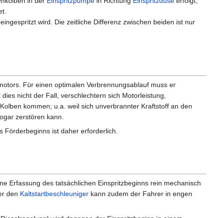
enkolben in der
Einspritzpumpe
in Richtung
Einspritzdüse
erfolgt,
et.
eingespritzt wird. Die zeitliche Differenz zwischen beiden ist nur
lmotors. Für einen optimalen Verbrennungsablauf muss er
dies nicht der Fall, verschlechtern sich Motorleistung,
olben kommen; u.a. weil sich unverbrannter Kraftstoff an den
ogar zerstören kann.
Förderbeginns ist daher erforderlich.
ne Erfassung des tatsächlichen Einspritzbeginns rein mechanisch
er den
Kaltstartbeschleuniger
kann zudem der Fahrer in engen