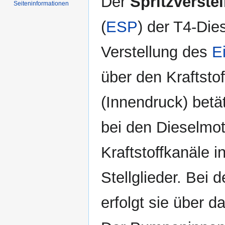
Der
Spritzverstel
Seiten­informationen
(
ESP
) der T4-Di
Verstellung des
E
über den Kraftsto
(Innendruck) betä
bei den Dieselmo
Kraftstoffkanäle 
Stellglieder. Bei 
erfolgt sie über d