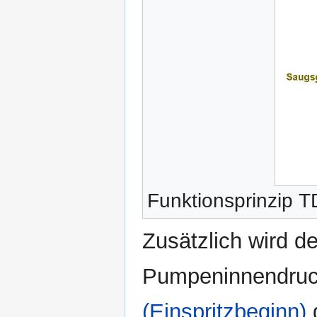
Funktionsprinzip T
Zusätzlich wird d
Pumpeninnendru
(Einspritzbeginn)
g