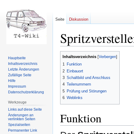
Seite
Diskussion
Spritzverstelle
Zur
Zur
Inhaltsverzeichnis
Hauptseite
Navigation
Suche
Inhaltsverzeichnis
1
Funktion
springen
springen
Letzte Änderungen
2
Einbauort
Zufällige Seite
3
Schaltbild und Anschluss
Hilfe
4
Teilenummern
Impressum
5
Prüfung und Störungen
Datenschutzerklärung
6
Weblinks
Werkzeuge
Links auf diese Seite
Funktion
Änderungen an
verlinkten Seiten
Spezialseiten
Permanenter Link