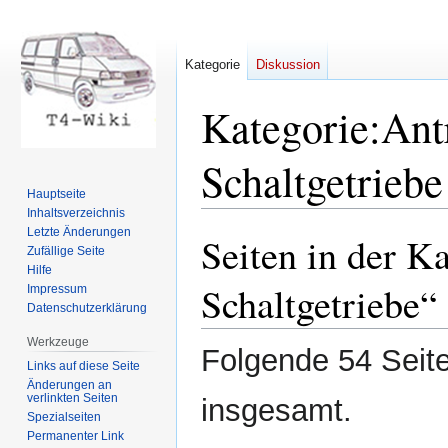
Kategorie
Diskussion
Kategorie
:
Ant
Schaltgetriebe
Hauptseite
Inhaltsverzeichnis
Letzte Änderungen
Seiten in der Ka
Zur
Zur
Zufällige Seite
Navigation
Suche
Hilfe
springen
springen
Schaltgetriebe“
Impressum
Datenschutzerklärung
Werkzeuge
Folgende 54 Seite
Links auf diese Seite
Änderungen an
verlinkten Seiten
insgesamt.
Spezialseiten
Permanenter Link