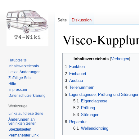
Seite
Diskussion
Visco-Kupplu
Zur
Zur
Inhaltsverzeichnis
Hauptseite
Navigation
Suche
Inhaltsverzeichnis
1
Funktion
springen
springen
Letzte Änderungen
2
Einbauort
Zufällige Seite
3
Ausbau
Hilfe
4
Teilenummern
Impressum
5
Eigendiagnose, Prüfung und Störunge
Datenschutzerklärung
5.1
Eigendiagnose
Werkzeuge
5.2
Prüfung
Links auf diese Seite
5.3
Störungen
Änderungen an
6
Reparatur
verlinkten Seiten
6.1
Wellendichtring
Spezialseiten
Permanenter Link