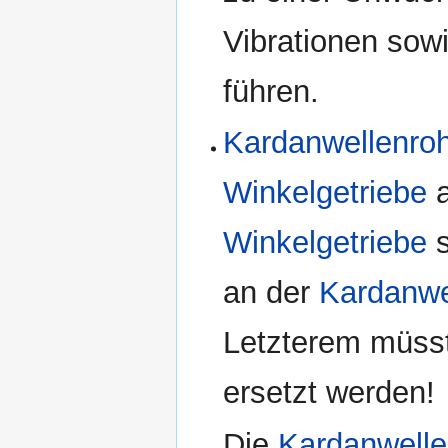
Vibrationen so
führen.
Kardanwellenro
Winkelgetriebe
a
Winkelgetriebe
s
an der
Kardanwe
Letzterem müsst
ersetzt werden!
Die
Kardanwelle