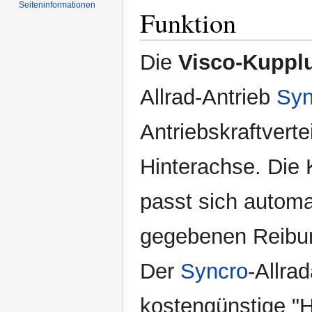
Seiten­informationen
Funktion
Die
Visco-Kuppl
Allrad-Antrieb
Syn
Antriebskraftvert
Hinterachse. Die K
passt sich automa
gegebenen Reibun
Der
Syncro
-Allra
kostengünstige "