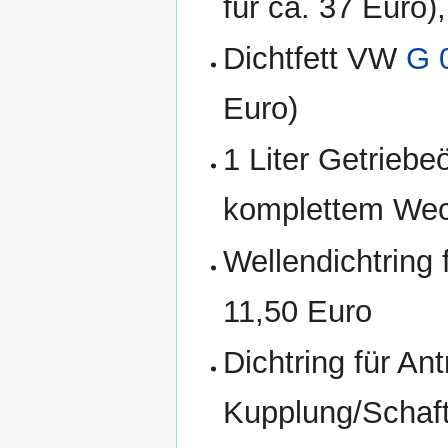
für ca. 37 Euro),
Dichtfett VW
G 
Euro)
1 Liter Getriebe
komplettem Wech
Wellendichtring
11,50 Euro
Dichtring für An
Kupplung/Schaf