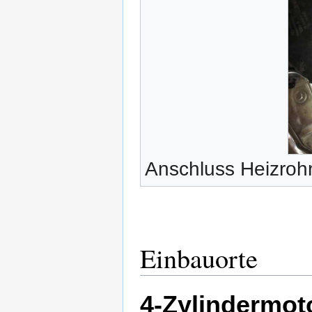
Anschluss Heizroh
Einbauorte
4-Zylindermot