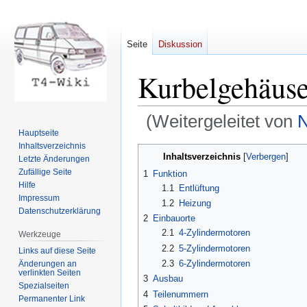
Seite
Diskussion
Kurbelgehäuse
(Weitergeleitet von
Hauptseite
Inhaltsverzeichnis
Zur
Zur
Inhaltsverzeichnis
Letzte Änderungen
Navigation
Suche
Zufällige Seite
1
Funktion
springen
springen
Hilfe
1.1
Entlüftung
Impressum
1.2
Heizung
Datenschutzerklärung
2
Einbauorte
2.1
4-Zylindermotoren
Werkzeuge
2.2
5-Zylindermotoren
Links auf diese Seite
2.3
6-Zylindermotoren
Änderungen an
verlinkten Seiten
3
Ausbau
Spezialseiten
4
Teilenummern
Permanenter Link