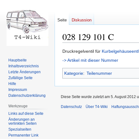
Seite
Diskussion
028 129 101 C
Zur
Zur
Druckregelventil für
Kurbelgehäuseentl
Navigation
Suche
-> Artikel mit dieser Nummer
Hauptseite
springen
springen
Inhaltsverzeichnis
Letzte Änderungen
Kategorie
:
Teilenummer
Zufällige Seite
Hilfe
Impressum
Datenschutzerklärung
Diese Seite wurde zuletzt am 5. August 2012 u
Werkzeuge
Datenschutz
Über T4-Wiki
Haftungsaussch
Links auf diese Seite
Änderungen an
verlinkten Seiten
Spezialseiten
Permanenter Link