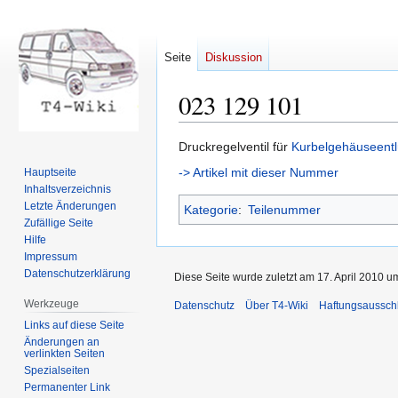
Seite
Diskussion
023 129 101
Zur
Zur
Druckregelventil für
Kurbelgehäuseentl
Navigation
Suche
-> Artikel mit dieser Nummer
Hauptseite
springen
springen
Inhaltsverzeichnis
Letzte Änderungen
Kategorie
:
Teilenummer
Zufällige Seite
Hilfe
Impressum
Datenschutzerklärung
Diese Seite wurde zuletzt am 17. April 2010 u
Werkzeuge
Datenschutz
Über T4-Wiki
Haftungsaussch
Links auf diese Seite
Änderungen an
verlinkten Seiten
Spezialseiten
Permanenter Link