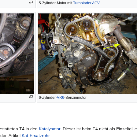
5-Zylinder-Motor mit
Turbolader
ACV
6-Zylinder-
VR6
-Benzinmotor
statteten T4 in den
Katalysator
. Dieser ist beim T4 nicht als Einzeltei
 den Artikel
Kat-Ersatzrohr