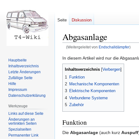
Seite
Diskussion
Abgasanlage
(Weitergeleitet von
Endschalldämpfer
)
Zur
Zur
In diesem Artikel wird nur die Abgasan
Hauptseite
Navigation
Suche
Inhaltsverzeichnis
Inhaltsverzeichnis
springen
springen
Letzte Änderungen
1
Funktion
Zufällige Seite
Hilfe
2
Mechanische Komponenten
Impressum
3
Elektrische Komponenten
Datenschutzerklärung
4
Verbundene Systeme
5
Zubehör
Werkzeuge
Links auf diese Seite
Änderungen an
Funktion
verlinkten Seiten
Spezialseiten
Die
Abgasanlage
(auch kurz
Auspuff
Permanenter Link