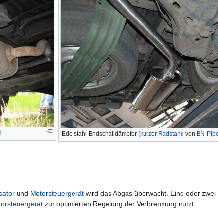
d
Edelstahl-Endschalldämpfer (
kurzer Radstand
von
BN-Pip
sator
und
Motorsteuergerät
wird das Abgas überwacht. Eine oder zwei
orsteuergerät
zur optimierten Regelung der Verbrennung nutzt.