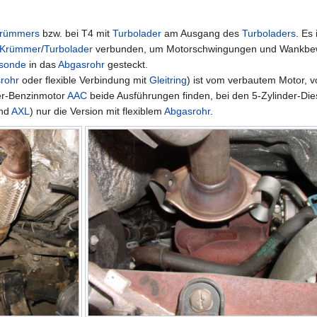
rümmers
bzw. bei T4 mit
Turbolader
am Ausgang des
Turboladers
. Es
Krümmer
/
Turbolader
verbunden, um Motorschwingungen und Wankbew
sonde
in das
Abgasrohr
gesteckt.
rohr
oder flexible Verbindung mit
Gleitring
) ist vom verbautem Motor,
er-Benzinmotor
AAC
beide Ausführungen finden, bei den 5-Zylinder-D
nd
AXL
) nur die Version mit flexiblem
Abgasrohr
.