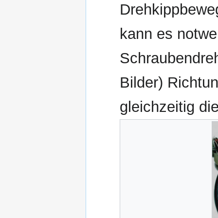
Drehkippbeweg
kann es notwen
Schraubendrehe
Bilder) Richtu
gleichzeitig d