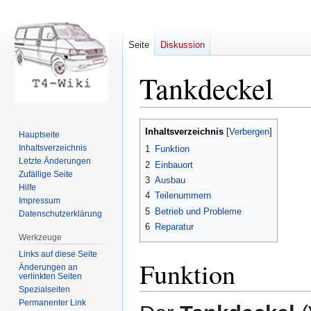
Seite
Diskussion
Tankdeckel
Zur
Zur
Inhaltsverzeichnis
Hauptseite
Navigation
Suche
Inhaltsverzeichnis
1
Funktion
springen
springen
Letzte Änderungen
2
Einbauort
Zufällige Seite
3
Ausbau
Hilfe
4
Teilenummern
Impressum
5
Betrieb und Probleme
Datenschutzerklärung
6
Reparatur
Werkzeuge
Links auf diese Seite
Funktion
Änderungen an
verlinkten Seiten
Spezialseiten
Permanenter Link