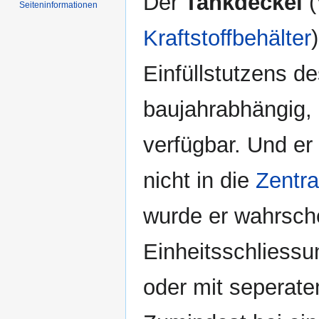
Der
Tankdeckel
(
Seiten­informationen
Kraftstoffbehälter
Einfüllstutzens d
baujahrabhängig, 
verfügbar. Und er 
nicht in die
Zentra
wurde er wahrsche
Einheitsschliessu
oder mit seperate