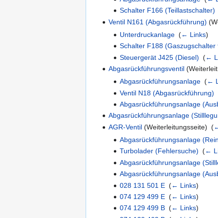
Schalter F166 (Teillastschalter)
Ventil N161 (Abgasrückführung)
(We
Unterdruckanlage
‎
(
← Links
)
Schalter F188 (Gaszugschalter 
Steuergerät J425 (Diesel)
‎
(
← L
Abgasrückführungsventil
(Weiterleit
Abgasrückführungsanlage
‎
(
← L
Ventil N18 (Abgasrückführung)
‎
Abgasrückführungsanlage (Aus
Abgasrückführungsanlage (Stillleg
AGR-Ventil
(Weiterleitungsseite) ‎
(
←
Abgasrückführungsanlage (Rein
Turbolader (Fehlersuche)
‎
(
← L
Abgasrückführungsanlage (Still
Abgasrückführungsanlage (Aus
028 131 501 E
‎
(
← Links
)
074 129 499 E
‎
(
← Links
)
074 129 499 B
‎
(
← Links
)