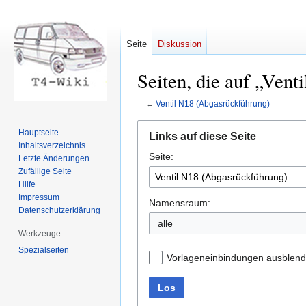
Seite
Diskussion
Seiten, die auf „Ven
←
Ventil N18 (Abgasrückführung)
Zur
Zur
Hauptseite
Links auf diese Seite
Navigation
Suche
Inhaltsverzeichnis
Seite:
springen
springen
Letzte Änderungen
Zufällige Seite
Hilfe
Impressum
Namensraum:
Datenschutzerklärung
Werkzeuge
Spezialseiten
Vorlageneinbindungen ausblen
Los