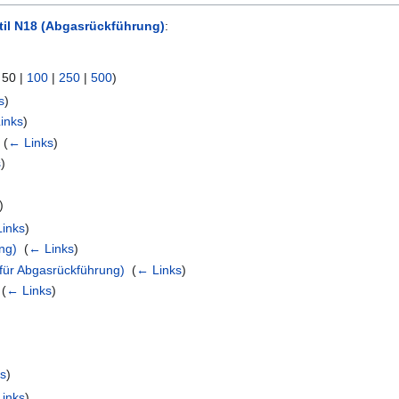
til N18 (Abgasrückführung)
:
|
50
|
100
|
250
|
500
)
s
)
inks
)
‎
(
← Links
)
s
)
)
inks
)
ng)
‎
(
← Links
)
für Abgasrückführung)
‎
(
← Links
)
‎
(
← Links
)
ks
)
inks
)