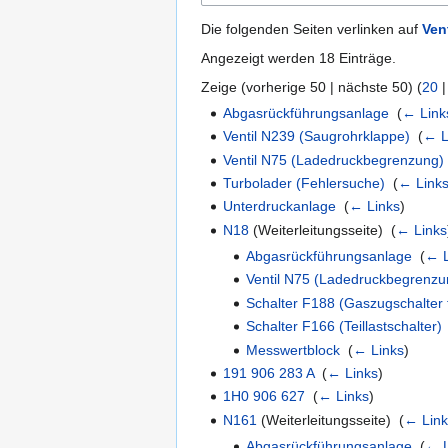
Die folgenden Seiten verlinken auf
Ven
Angezeigt werden 18 Einträge.
Zeige (
vorherige 50
|
nächste 50
) (
20
Abgasrückführungsanlage
‎
(
← Link
Ventil N239 (Saugrohrklappe)
‎
(
← L
Ventil N75 (Ladedruckbegrenzung)
Turbolader (Fehlersuche)
‎
(
← Link
Unterdruckanlage
‎
(
← Links
)
N18
(Weiterleitungsseite) ‎
(
← Links
Abgasrückführungsanlage
‎
(
← L
Ventil N75 (Ladedruckbegrenzu
Schalter F188 (Gaszugschalter 
Schalter F166 (Teillastschalter)
Messwertblock
‎
(
← Links
)
191 906 283 A
‎
(
← Links
)
1H0 906 627
‎
(
← Links
)
N161
(Weiterleitungsseite) ‎
(
← Lin
Abgasrückführungsanlage
‎
(
← L