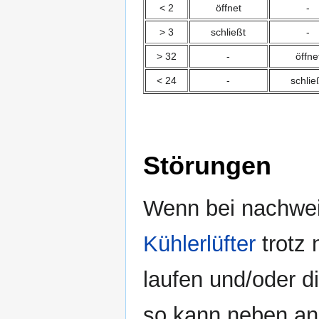
< 2
öffnet
-
> 3
schließt
-
> 32
-
öffne
< 24
-
schlie
Störungen
Wenn bei nachweis
Kühlerlüfter
trotz 
laufen und/oder d
so kann neben and