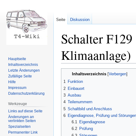
Seite
Diskussion
Schalter F129 
Klimaanlage)
Hauptseite
Inhaltsverzeichnis
Letzte Änderungen
Zur
Zur
Inhaltsverzeichnis
Zufällige Seite
Navigation
Suche
1
Funktion
Hilfe
springen
springen
Impressum
2
Einbauort
Datenschutzerklärung
3
Ausbau
4
Teilenummern
Werkzeuge
5
Schaltbild und Anschluss
Links auf diese Seite
6
Eigendiagnose, Prüfung und Störunge
Änderungen an
verlinkten Seiten
6.1
Eigendiagnose
Spezialseiten
6.2
Prüfung
Permanenter Link
6.3
Störungen