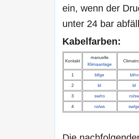
ein, wenn der Dru
unter 24 bar abfäll
Kabelfarben:
manuelle
Kontakt
Climatr
Klimaanlage
1
bl
/
ge
bl
/
ro
2
bl
bl
3
sw
/
ro
ro
/
s
4
ro
/
ws
sw
/
g
Die nachfolgenden