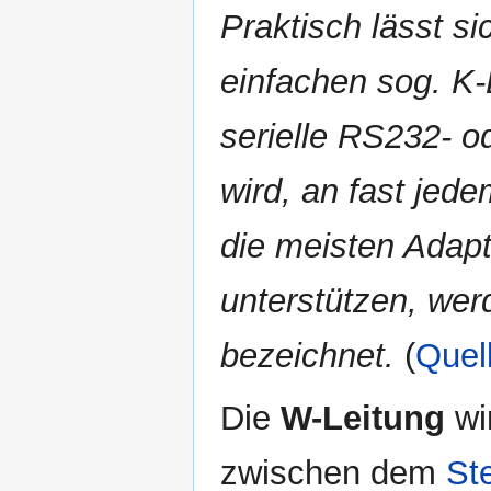
Praktisch lässt si
einfachen sog. K-
serielle RS232- o
wird, an fast jed
die meisten Adapt
unterstützen, werd
bezeichnet.
(
Quel
Die
W-Leitung
wi
zwischen dem
St