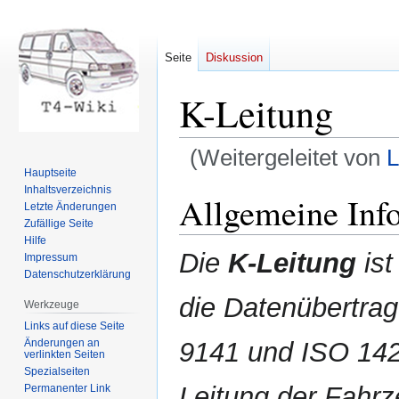
Seite
Diskussion
K-Leitung
(Weitergeleitet von
L
Hauptseite
Inhaltsverzeichnis
Zur
Zur
Allgemeine Inf
Letzte Änderungen
Navigation
Suche
Zufällige Seite
springen
springen
Hilfe
Die
K-Leitung
ist
Impressum
Datenschutzerklärung
die Datenübertrag
Werkzeuge
Links auf diese Seite
Änderungen an
9141 und ISO 142
verlinkten Seiten
Spezialseiten
Leitung der Fahrz
Permanenter Link