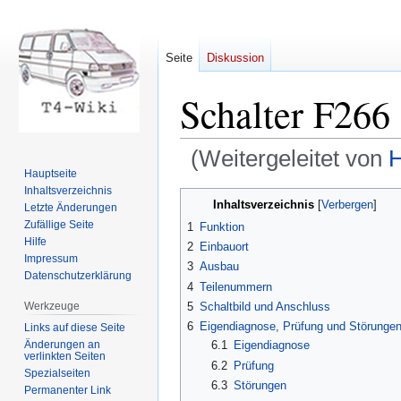
Seite
Diskussion
Schalter F266
(Weitergeleitet von
H
Hauptseite
Inhaltsverzeichnis
Zur
Zur
Inhaltsverzeichnis
Letzte Änderungen
Navigation
Suche
Zufällige Seite
1
Funktion
springen
springen
Hilfe
2
Einbauort
Impressum
3
Ausbau
Datenschutzerklärung
4
Teilenummern
Werkzeuge
5
Schaltbild und Anschluss
6
Eigendiagnose, Prüfung und Störunge
Links auf diese Seite
Änderungen an
6.1
Eigendiagnose
verlinkten Seiten
6.2
Prüfung
Spezialseiten
6.3
Störungen
Permanenter Link