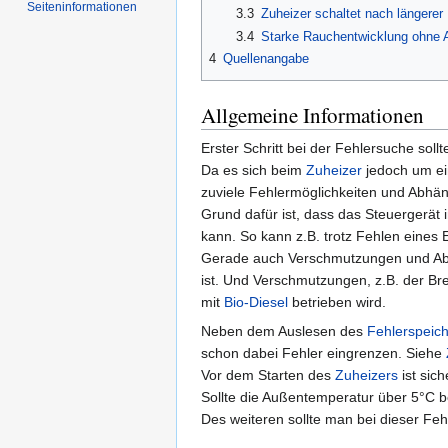
Seiten­informationen
3.3
Zuheizer schaltet nach längerer 
3.4
Starke Rauchentwicklung ohne 
4
Quellenangabe
Allgemeine Informationen
Erster Schritt bei der Fehlersuche sol
Da es sich beim
Zuheizer
jedoch um ein
zuviele Fehlermöglichkeiten und Abhän
Grund dafür ist, dass das Steuergerät
kann. So kann z.B. trotz Fehlen eines
Gerade auch Verschmutzungen und Abla
ist. Und Verschmutzungen, z.B. der Br
mit
Bio-Diesel
betrieben wird.
Neben dem Auslesen des
Fehlerspeic
schon dabei Fehler eingrenzen. Siehe
Vor dem Starten des
Zuheizers
ist sich
Sollte die Außentemperatur über 5°C 
Des weiteren sollte man bei dieser Feh