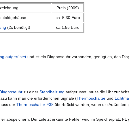
zeichnung
Preis (2009)
ontaktgehäuse
ca. 5,30 Euro
tung
(2x benötigt)
ca.1,55 Euro
ng aufgerüstet
und ist ein Diagnoseuhr vorhanden, genügt es, das Dia
Diagnoseuhr
zu einer
Standheizung
aufgerüstet, muss die Uhr zunäch
azu kann man die erforderlichen Signale (
Thermoschalter
und
Lichtma
 muss der
Thermoschalter F38
überbrückt werden, wenn die Außentempera
er abspeichern. Der zuletzt erkannte Fehler wird im Speicherplatz F1 