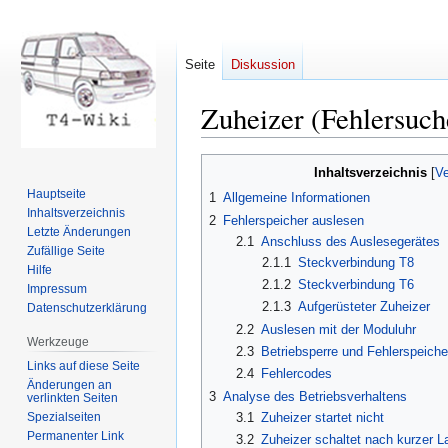
Seite
Diskussion
Zuheizer (Fehlersuch
Zur
Zur
Inhaltsverzeichnis
Navigation
Suche
Hauptseite
1
Allgemeine Informationen
springen
springen
Inhaltsverzeichnis
2
Fehlerspeicher auslesen
Letzte Änderungen
2.1
Anschluss des Auslesegerätes
Zufällige Seite
2.1.1
Steckverbindung T8
Hilfe
2.1.2
Steckverbindung T6
Impressum
2.1.3
Aufgerüsteter Zuheizer
Datenschutzerklärung
2.2
Auslesen mit der Moduluhr
Werkzeuge
2.3
Betriebsperre und Fehlerspeiche
Links auf diese Seite
2.4
Fehlercodes
Änderungen an
3
Analyse des Betriebsverhaltens
verlinkten Seiten
Spezialseiten
3.1
Zuheizer startet nicht
Permanenter Link
3.2
Zuheizer schaltet nach kurzer La