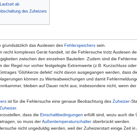
Laufzeit ab
Abschaltung des Zuheizers
lte grundsätzlich das Auslesen des
Fehlerspeichers
sein.
 recht komplexes Gerät handelt, ist die Fehlersuche trotz Auslesen d
gigkeiten zwischen den einzelnen Bauteilen. Zudem sind die Fehlermel
 in der Regel nur vorher festgelegte Extremwerte (z.B. Kurzschluss od
 Eintrages 'Glühkerze defekt' nicht davon ausgegangen werden, dass di
gerungen können zu Werteabweichungen und damit Fehlermeldungen füh
ennkammer, bleiben auf Dauer nicht aus; insbesondere nicht, wenn de
hers
ist für die Fehlersuche eine genaue Beobachtung des
Zuheizer
-St
Zuheizer
.
erzustellen, dass die
Einschaltbedingungen
erfüllt sind, wozu auch di
betragen, so muss der
Außentemperaturschalter
überbrückt werden.
lersuche nicht ungeduldig werden, weil der Zuheizerstart einige Zeit 