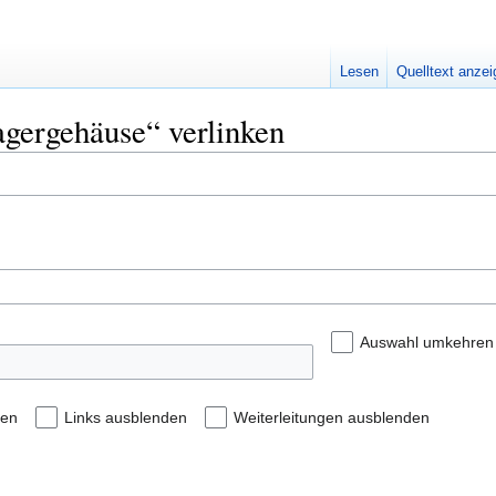
Lesen
Quelltext anze
agergehäuse“ verlinken
Auswahl umkehren
den
Links ausblenden
Weiterleitungen ausblenden