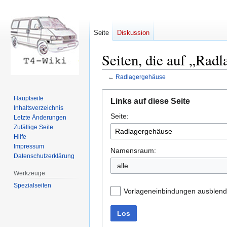
Seite
Diskussion
Seiten, die auf „Radl
←
Radlagergehäuse
Zur
Zur
Hauptseite
Links auf diese Seite
Navigation
Suche
Inhaltsverzeichnis
Seite:
springen
springen
Letzte Änderungen
Zufällige Seite
Hilfe
Impressum
Namensraum:
Datenschutzerklärung
Werkzeuge
Spezialseiten
Vorlageneinbindungen ausblen
Los