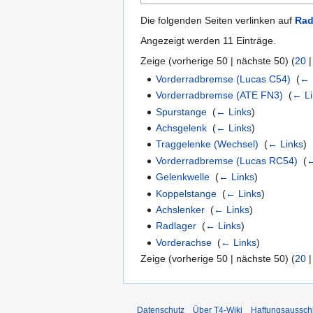
Die folgenden Seiten verlinken auf
Rad
Angezeigt werden 11 Einträge.
Zeige (
vorherige 50
|
nächste 50
) (
20
Vorderradbremse (Lucas C54)
‎
(
← 
Vorderradbremse (ATE FN3)
‎
(
← Li
Spurstange
‎
(
← Links
)
Achsgelenk
‎
(
← Links
)
Traggelenke (Wechsel)
‎
(
← Links
)
Vorderradbremse (Lucas RC54)
‎
(
←
Gelenkwelle
‎
(
← Links
)
Koppelstange
‎
(
← Links
)
Achslenker
‎
(
← Links
)
Radlager
‎
(
← Links
)
Vorderachse
‎
(
← Links
)
Zeige (
vorherige 50
|
nächste 50
) (
20
Datenschutz
Über T4-Wiki
Haftungsaussch