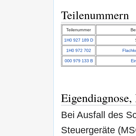
Teilenummern
Teilenummer
Be
1H0 927 189 D
1H0 972 702
Flachk
000 979 133 B
Ei
Eigendiagnose,
Bei Ausfall des S
Steuergeräte (M