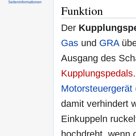
Seiten­informationen
Funktion
Der
Kupplungspe
Gas
und
GRA
übe
Ausgang des Schal
Kupplungspedals
Motorsteuergerät
damit verhindert 
Einkuppeln ruckel
hochdreht, wenn 