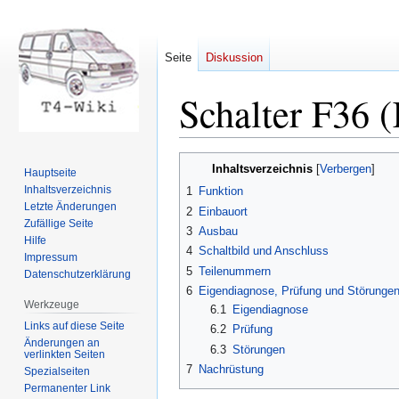
Seite
Diskussion
Schalter F36 
Zur
Zur
Inhaltsverzeichnis
Hauptseite
Navigation
Suche
Inhaltsverzeichnis
1
Funktion
springen
springen
Letzte Änderungen
2
Einbauort
Zufällige Seite
3
Ausbau
Hilfe
4
Schaltbild und Anschluss
Impressum
5
Teilenummern
Datenschutzerklärung
6
Eigendiagnose, Prüfung und Störunge
Werkzeuge
6.1
Eigendiagnose
Links auf diese Seite
6.2
Prüfung
Änderungen an
6.3
Störungen
verlinkten Seiten
7
Nachrüstung
Spezialseiten
Permanenter Link