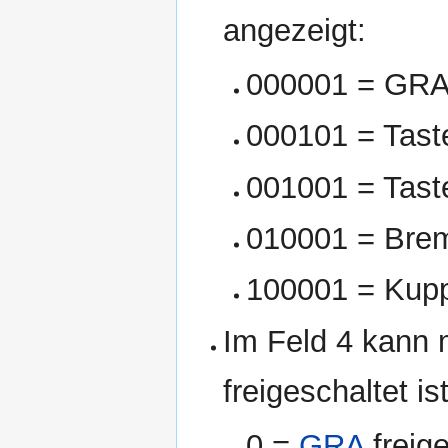
angezeigt:
000001 = GRA 
000101 = Tast
001001 = Tast
010001 = Brem
100001 = Kupp
Im Feld 4 kann
freigeschaltet ist
0 =
GRA
freig