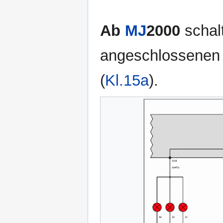
Ab
MJ
2000
schalt
angeschlossene
(
Kl.15a
).