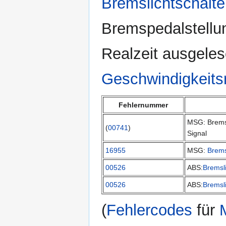
Bremslichtschalte
Bremspedalstellu
Realzeit ausgele
Geschwindigkeits
Fehlernummer
MSG: Brems
(
00741
)
Signal
16955
MSG:
Brems
00526
ABS:
Bremsli
00526
ABS:
Bremsli
(
Fehlercodes
für