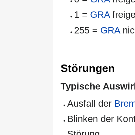
1 =
GRA
freig
255 =
GRA
nic
Störungen
Typische Auswir
Ausfall der
Brem
Blinken der Kon
Störung