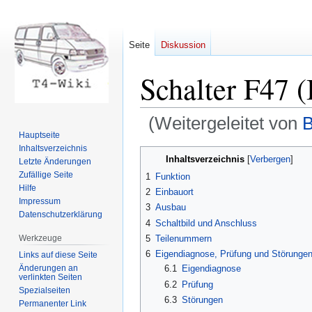
Seite
Diskussion
Schalter F47 
(Weitergeleitet von
B
Hauptseite
Inhaltsverzeichnis
Zur
Zur
Inhaltsverzeichnis
Letzte Änderungen
Navigation
Suche
Zufällige Seite
1
Funktion
springen
springen
Hilfe
2
Einbauort
Impressum
3
Ausbau
Datenschutzerklärung
4
Schaltbild und Anschluss
Werkzeuge
5
Teilenummern
6
Eigendiagnose, Prüfung und Störunge
Links auf diese Seite
Änderungen an
6.1
Eigendiagnose
verlinkten Seiten
6.2
Prüfung
Spezialseiten
6.3
Störungen
Permanenter Link