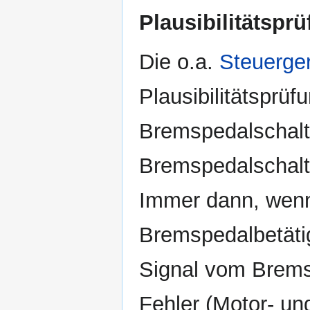
Plausibilitätspr
Die o.a.
Steuerge
Plausibilitätsprüf
Bremspedalschalte
Bremspedalschalter
Immer dann, wen
Bremspedalbetätig
Signal vom Bremsp
Fehler (Motor- u