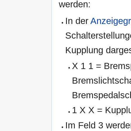
werden:
In der
Anzeigeg
Schalterstellun
Kupplung dargest
X 1 1 = Bremsp
Bremslichtscha
Bremspedalsch
1 X X = Kupplu
Im Feld 3 werde