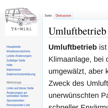
Seite
Diskussion
Umluftbetrieb
Zur
Zur
Umluftbetrieb
ist
Hauptseite
Navigation
Suche
Inhaltsverzeichnis
springen
springen
Letzte Änderungen
Klimaanlage, bei d
Zufällige Seite
Hilfe
umgewälzt, aber ke
Impressum
Datenschutzerklärung
Zweck des Umluftb
Werkzeuge
Links auf diese Seite
Änderungen an
unerwünschten Pa
verlinkten Seiten
Spezialseiten
schneller Erwärm
Permanenter Link