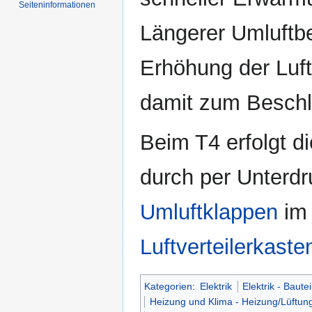
Seiten­informationen
Längerer Umluftbet
Erhöhung der Luft
damit zum Beschl
Beim T4 erfolgt d
durch per Unterdr
Umluftklappen
im 
Luftverteilerkaste
Kategorien
:
Elektrik
Elektrik - Bautei
Heizung und Klima - Heizung/Lüftun