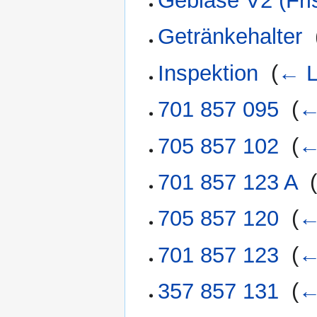
Gebläse V2 (Fris
Getränkehalter
‎
Inspektion
‎
(
← L
701 857 095
‎
(
←
705 857 102
‎
(
←
701 857 123 A
‎
705 857 120
‎
(
←
701 857 123
‎
(
←
357 857 131
‎
(
←