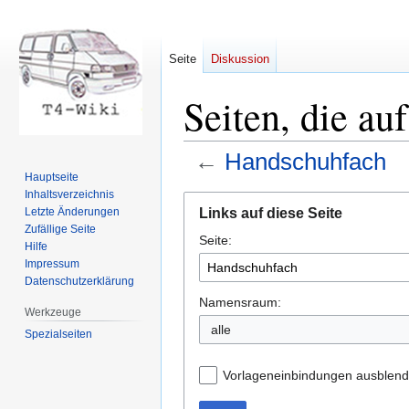
Seite
Diskussion
Seiten, die au
←
Handschuhfach
Hauptseite
Inhaltsverzeichnis
Zur
Zur
Links auf diese Seite
Letzte Änderungen
Navigation
Suche
Zufällige Seite
Seite:
springen
springen
Hilfe
Impressum
Datenschutzerklärung
Namensraum:
Werkzeuge
Spezialseiten
Vorlageneinbindungen ausblen