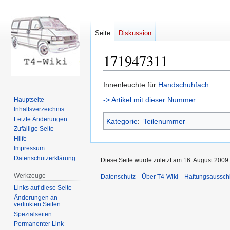
Seite
Diskussion
171947311
Zur
Zur
Innenleuchte für
Handschuhfach
Navigation
Suche
-> Artikel mit dieser Nummer
Hauptseite
springen
springen
Inhaltsverzeichnis
Letzte Änderungen
Kategorie
:
Teilenummer
Zufällige Seite
Hilfe
Impressum
Datenschutzerklärung
Diese Seite wurde zuletzt am 16. August 2009
Werkzeuge
Datenschutz
Über T4-Wiki
Haftungsaussch
Links auf diese Seite
Änderungen an
verlinkten Seiten
Spezialseiten
Permanenter Link