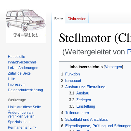
Seite
Diskussion
Stellmotor (Cl
(Weitergeleitet von
P
Hauptseite
Inhaltsverzeichnis
Zur
Zur
Inhaltsverzeichnis
Letzte Änderungen
Navigation
Suche
Zufällige Seite
1
Funktion
springen
springen
Hilfe
2
Einbauort
Impressum
3
Ausbau und Einstellung
Datenschutzerklärung
3.1
Ausbau
3.2
Zerlegen
Werkzeuge
3.3
Einstellung
Links auf diese Seite
Änderungen an
4
Teilenummern
verlinkten Seiten
5
Schaltbild und Anschluss
Spezialseiten
6
Eigendiagnose, Prüfung und Störunge
Permanenter Link