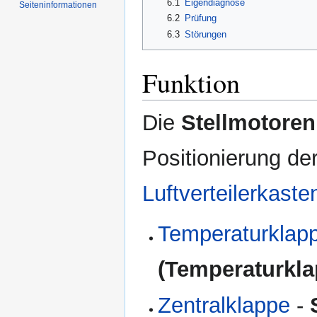
6.1
Eigendiagnose
Seiten­informationen
6.2
Prüfung
6.3
Störungen
Funktion
Die
Stellmotoren
Positionierung de
Luftverteilerkaste
Temperaturklap
(Temperaturkla
Zentralklappe
-