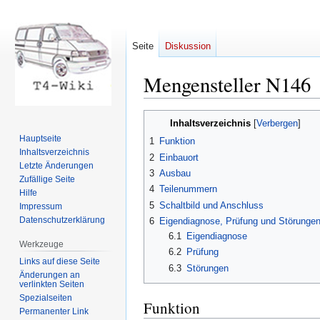
Seite
Diskussion
Mengensteller N146
Zur
Zur
Inhaltsverzeichnis
Navigation
Suche
Hauptseite
1
Funktion
springen
springen
Inhaltsverzeichnis
2
Einbauort
Letzte Änderungen
3
Ausbau
Zufällige Seite
4
Teilenummern
Hilfe
5
Schaltbild und Anschluss
Impressum
Datenschutzerklärung
6
Eigendiagnose, Prüfung und Störunge
6.1
Eigendiagnose
Werkzeuge
6.2
Prüfung
Links auf diese Seite
6.3
Störungen
Änderungen an
verlinkten Seiten
Spezialseiten
Funktion
Permanenter Link