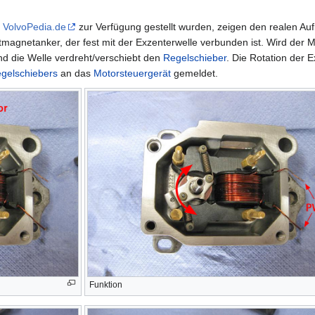
n
VolvoPedia.de
zur Verfügung gestellt wurden, zeigen den realen Aufb
agnetanker, der fest mit der Exzenterwelle verbunden ist. Wird der Mo
nd die Welle verdreht/verschiebt den
Regelschieber
. Die Rotation der 
gelschiebers
an das
Motorsteuergerät
gemeldet.
Funktion