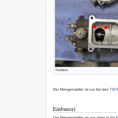
Funktion
Der Mengensteller ist nur bei den
TDI
-
Einbauort
Der Mengensteller ist von oben in die
E