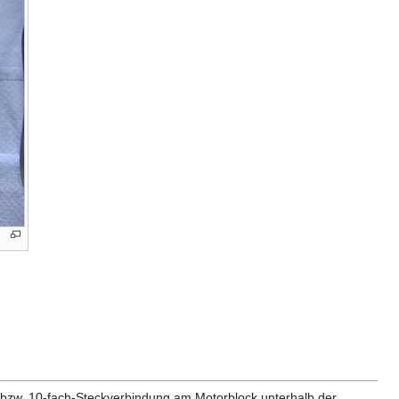
- bzw. 10-fach-Steckverbindung am Motorblock unterhalb der