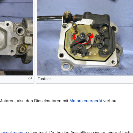
Funktion
Motoren, also den Dieselmotoren mit
Motorsteuergerät
verbaut.
inspritzpumpe
eingebaut. Die beiden Anschlüsse sind an einer 8-fach