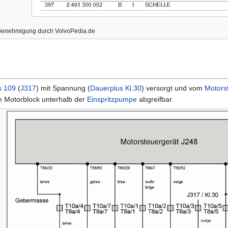
 Genehmigung durch VolvoPedia.de
s 109
(
J317
) mit Spannung (
Dauerplus
Kl.30
) versorgt und vom
Motors
m Motorblock unterhalb der
Einspritzpumpe
abgreifbar.