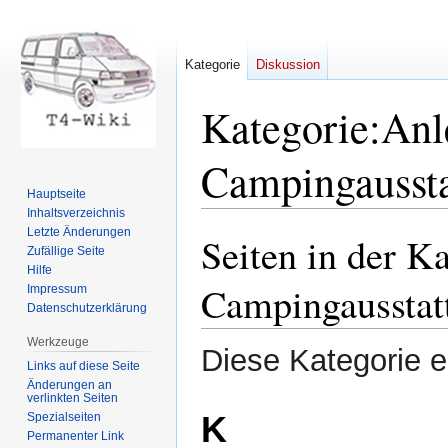
Kategorie
Diskussion
Kategorie
:
Anl
Campingausst
Hauptseite
Inhaltsverzeichnis
Letzte Änderungen
Seiten in der K
Zur
Zur
Zufällige Seite
Navigation
Suche
Hilfe
springen
springen
Campingausstat
Impressum
Datenschutzerklärung
Werkzeuge
Diese Kategorie en
Links auf diese Seite
Änderungen an
verlinkten Seiten
K
Spezialseiten
Permanenter Link