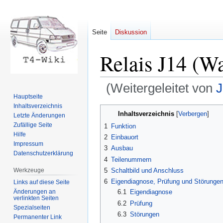
Seite
Diskussion
Relais J14 (W
(Weitergeleitet von
J
Hauptseite
Inhaltsverzeichnis
Zur
Zur
Inhaltsverzeichnis
Letzte Änderungen
Navigation
Suche
Zufällige Seite
1
Funktion
springen
springen
Hilfe
2
Einbauort
Impressum
3
Ausbau
Datenschutzerklärung
4
Teilenummern
Werkzeuge
5
Schaltbild und Anschluss
6
Eigendiagnose, Prüfung und Störunge
Links auf diese Seite
Änderungen an
6.1
Eigendiagnose
verlinkten Seiten
6.2
Prüfung
Spezialseiten
6.3
Störungen
Permanenter Link