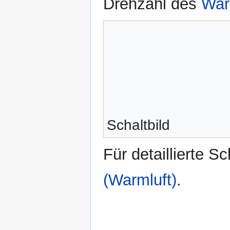
Drehzahl des
War
Schaltbild
Für detaillierte S
(Warmluft)
.