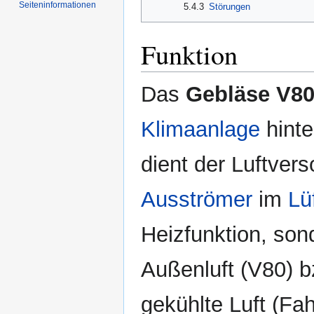
Seiten­informationen
5.4.3
Störungen
Funktion
Das
Gebläse V80 
Klimaanlage
hint
dient der Luftver
Ausströmer
im
Lü
Heizfunktion, sond
Außenluft (V80) b
gekühlte Luft (Fah