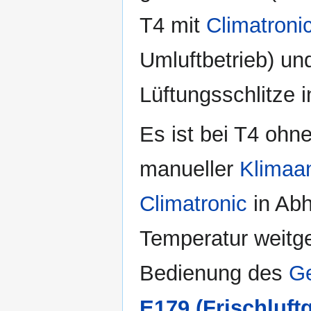
T4 mit
Climatroni
Umluftbetrieb) un
Lüftungsschlitze 
Es ist bei T4 ohn
manueller
Klimaa
Climatronic
in Abh
Temperatur weitge
Bedienung des
G
E179 (Frischluft