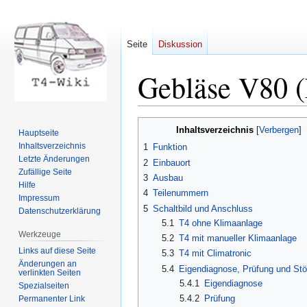
Seite
Diskussion
Gebläse V80 (F
Zur
Zur
Inhaltsverzeichnis
Hauptseite
Navigation
Suche
Inhaltsverzeichnis
1
Funktion
springen
springen
Letzte Änderungen
2
Einbauort
Zufällige Seite
3
Ausbau
Hilfe
4
Teilenummern
Impressum
5
Schaltbild und Anschluss
Datenschutzerklärung
5.1
T4 ohne Klimaanlage
Werkzeuge
5.2
T4 mit manueller Klimaanlage
Links auf diese Seite
5.3
T4 mit Climatronic
Änderungen an
5.4
Eigendiagnose, Prüfung und St
verlinkten Seiten
5.4.1
Eigendiagnose
Spezialseiten
5.4.2
Prüfung
Permanenter Link