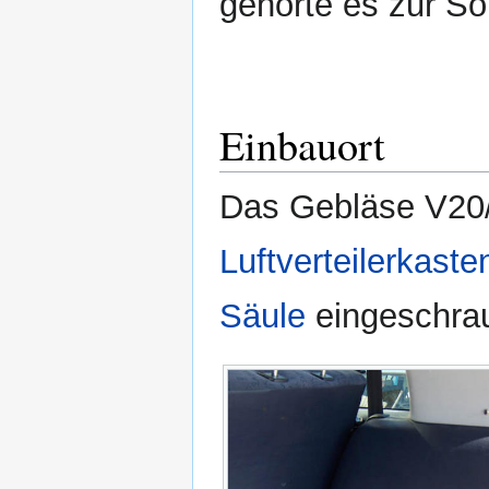
gehörte es zur So
Einbauort
Das Gebläse V20/
Luftverteilerkaste
Säule
eingeschrau