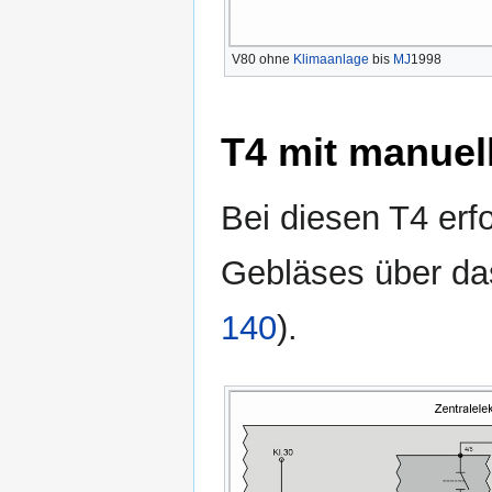
V80 ohne
Klimaanlage
bis
MJ
1998
T4 mit manuel
Bei diesen T4 er
Gebläses über d
140
).