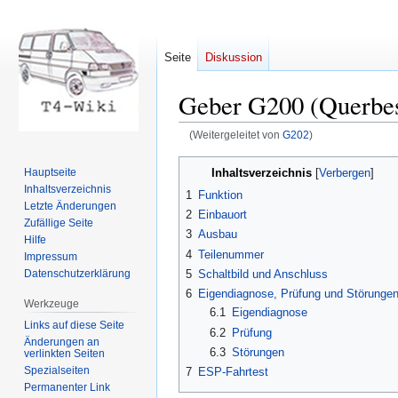
Seite
Diskussion
Geber G200 (Querbe
(Weitergeleitet von
G202
)
Zur
Zur
Inhaltsverzeichnis
Hauptseite
Navigation
Suche
Inhaltsverzeichnis
1
Funktion
springen
springen
Letzte Änderungen
2
Einbauort
Zufällige Seite
3
Ausbau
Hilfe
4
Teilenummer
Impressum
Datenschutzerklärung
5
Schaltbild und Anschluss
6
Eigendiagnose, Prüfung und Störunge
Werkzeuge
6.1
Eigendiagnose
Links auf diese Seite
6.2
Prüfung
Änderungen an
6.3
Störungen
verlinkten Seiten
Spezialseiten
7
ESP-Fahrtest
Permanenter Link