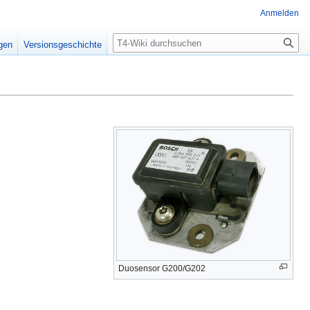
Anmelden
Suche
igen
Versionsgeschichte
Duosensor G200/G202