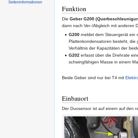
Seiten­informationen
Funktion
Die
Geber G200 (Querbeschleunigu
dann nach Ver-/Abgleich mit anderen 
G200
meldet dem Steuergerät ein s
Plattenkondensatoren besteht, die 
Verhältnis der Kapazitäten der bei
G202
erfasst über die Drehrate ein
schwingfähigen Masse in einem Mag
Beide Geber sind nur bei T4 mit
Elektr
Einbauort
Der Duosensor ist auf einem auf den 