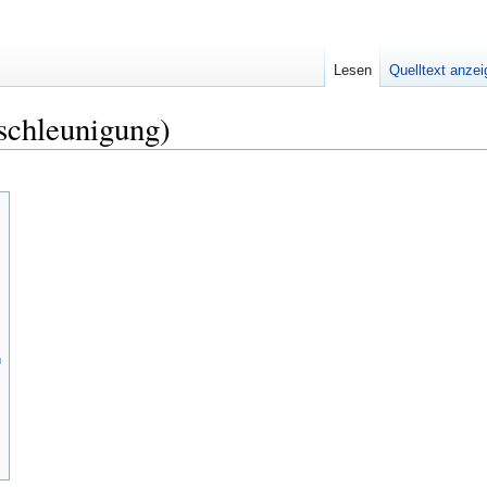
Lesen
Quelltext anze
schleunigung)
n