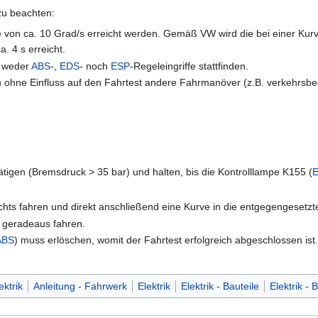
 zu beachten:
 von ca. 10 Grad/s erreicht werden. Gemäß VW wird die bei einer Kur
. 4 s erreicht.
s weder
ABS
-,
EDS
- noch
ESP
-Regeleingriffe stattfinden.
 ohne Einfluss auf den Fahrtest andere Fahrmanöver (z.B. verkehrsbed
tigen (Bremsdruck > 35 bar) und halten, bis die Kontrolllampe K155 (
chts fahren und direkt anschließend eine Kurve in die entgegengesetzt
t geradeaus fahren.
ABS
) muss erlöschen, womit der Fahrtest erfolgreich abgeschlossen ist. I
ektrik
Anleitung - Fahrwerk
Elektrik
Elektrik - Bauteile
Elektrik -