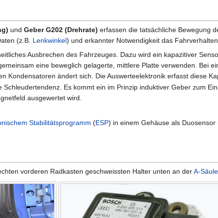
ng)
und
Geber G202 (Drehrate)
erfassen die tatsächliche Bewegung d
Daten (z.B.
Lenkwinkel
) und erkannter Notwendigkeit das Fahrverhalten b
eitliches Ausbrechen des Fahrzeuges. Dazu wird ein kapazitiver Senso
gemeinsam eine beweglich gelagerte, mittlere Platte verwenden. Bei ei
den Kondensatoren ändert sich. Die Auswerteelektronik erfasst diese 
e Schleudertendenz. Es kommt ein im Prinzip induktiver Geber zum Ein
netfeld ausgewertet wird.
onischem Stabilitätsprogramm
(
ESP
) in einem Gehäuse als Duosensor 
rechten vorderen Radkasten geschweissten Halter unten an der
A-Säule