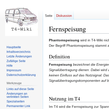
Seite
Diskussion
Fernspeisung
Zur
Zur
Phantomspeisung
wird in T4-Wiki ni
Navigation
Suche
Der Begriff Phantomspeisung stammt au
Hauptseite
springen
springen
Inhaltsverzeichnis
Definition
Letzte Änderungen
Zufällige Seite
Fernspeisung
bezeichnet die Energie
Hilfe
Signalübertragung dienen. Dabei wird 
Impressum
Datenschutzerklärung
keinen Einfluss auf das Nutzsignal. D
Signalübertragungskomponenten auf be
Werkzeuge
Links auf diese Seite
Änderungen an
verlinkten Seiten
Nutzung im T4
Spezialseiten
Permanenter Link
Im T4 wird die Fernspeisung zur Spa