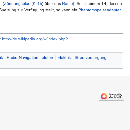
l (
Zündungsplus
(
Kl.15
) über das
Radio
). Soll in einem T4, dessen
eisung zur Verfüguing stellt, so kann ein
Phantomspeiseadapter
L:
http://de.wikipedia.org/w/index.php?
rik - Radio-Navigation-Telefon
Elektrik - Stromversorgung