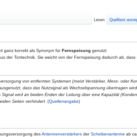
Lesen
Quelltext anze
cht ganz korrekt als Synonym für
Fernspeisung
genutzt.
s der Tontechnik. Sie weicht von der Fernspeisung dadurch ab, dass ei
versorgung von entfernten Systemen (meist Verstärker, Mess- oder Ko
ausgenutzt, dass das Nutzsignal als Wechselspannung übertragen wird
as Signal wird an beiden Enden der Leitung über eine Kapazität (Konde
iden Seiten verhindert.
(
Quellenangabe
)
nnungsversorgung des
Antennenverstärkers
der
Scheibenantenne
ab ca