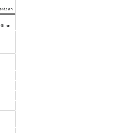
erät an
rät an