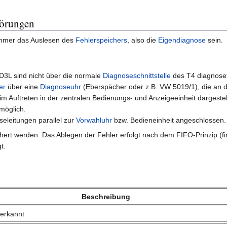
törungen
 immer das Auslesen des
Fehlerspeichers
, also die
Eigendiagnose
sein.
D3L sind nicht über die normale
Diagnoseschnittstelle
des T4 diagnosefä
er
über eine
Diagnoseuhr
(Eberspächer oder z.B. VW 5019/1), die an 
im Auftreten in der zentralen Bedienungs- und Anzeigeeinheit dargeste
 möglich.
eleitungen parallel zur
Vorwahluhr
bzw. Bedieneinheit angeschlossen.
t werden. Das Ablegen der Fehler erfolgt nach dem FIFO-Prinzip (first i
t.
Beschreibung
 erkannt