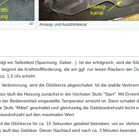
Ansaug- und Ausströmkanal
gt ein Selbsttest (Spannung, Geber...). Ist der erfolgreich, wird die
eginnt die Kraftstoffförderung, die am ggf. nur leisen Klackern der
Do
ca. 1,5 U/s erhöht.
e Verbrennung, wird die Glühkerze abgeschaltet. Ist die stabile Verbre
r läuft die Heizung zunächst in der höchsten Stufe "Start". Mit Erreic
 der Bedieneinheit eingestellte Temperatur erreicht ist. Dann schaltet d
 Stufe "Mittel" geschaltet und gleichzeitig die Gebläsedrehzahl leicht e
bläsedrehzahl auf den maximalen Wert.
d die Glühkerze für ca. 15 Sekunden getaktet betrieben, um ev. Verb
s
läuft das Gebläse. Dieser Nachlauf wird nach ca. 3 Minuten beendet.