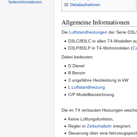
Seiten­informationen
10
Detailaufnahmen
Allgemeine Informationen
Die
Luftstandheizungen
der Serie D3L/
D3LC/B3LC in allen T4-Modellen 
D3LP/B3LP in T4-Wohnmobilen (
Ca
Dabei bedeuten:
D Diesel
B Benzin
3 ungefähre Heizleistung in kW
L
Luftstandheizung
C/P Modellbezeichnung
Die im T4 verbauten Heizungen weiche
Keine Lüftungsfunktion,
Regler in
Zeitschaltuhr
integriert,
Steuerung über eine fahrzeugspezif