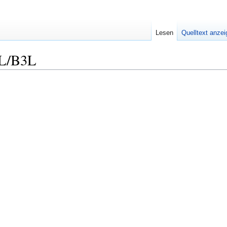
Lesen
Quelltext anze
3L/B3L