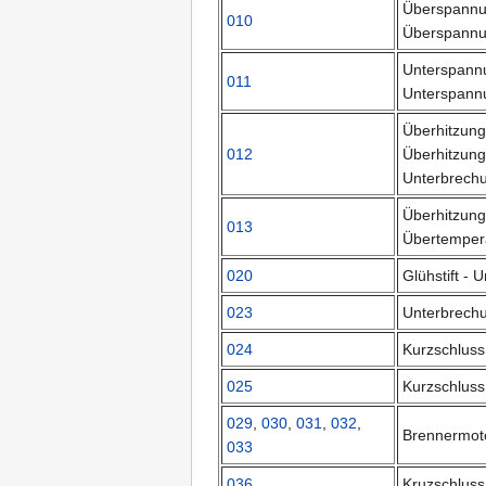
Überspannu
010
Überspannun
Unterspannu
011
Unterspannu
Überhitzung
012
Überhitzung
Unterbrech
Überhitzung
013
Übertemper
020
Glühstift - 
023
Unterbrechu
024
Kurzschluss 
025
Kurzschlus
029
,
030
,
031
,
032
,
Brennermoto
033
036
Kruzschluss