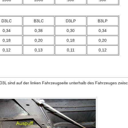
D3LC
B3LC
D3LP
B3LP
0,34
0,38
0,30
0,34
0,18
0,20
0,18
0,20
0,12
0,13
0,11
0,12
D3L sind auf der linken Fahrzeugseite unterhalb des Fahrzeuges zwi