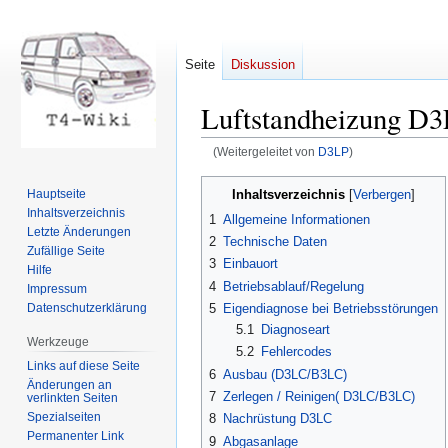
Seite
Diskussion
Luftstandheizung D
(Weitergeleitet von
D3LP
)
Zur
Zur
Inhaltsverzeichnis
Hauptseite
Navigation
Suche
Inhaltsverzeichnis
1
Allgemeine Informationen
springen
springen
Letzte Änderungen
2
Technische Daten
Zufällige Seite
3
Einbauort
Hilfe
4
Betriebsablauf/Regelung
Impressum
Datenschutzerklärung
5
Eigendiagnose bei Betriebsstörungen
5.1
Diagnoseart
Werkzeuge
5.2
Fehlercodes
Links auf diese Seite
6
Ausbau (D3LC/B3LC)
Änderungen an
7
Zerlegen / Reinigen( D3LC/B3LC)
verlinkten Seiten
Spezialseiten
8
Nachrüstung D3LC
Permanenter Link
9
Abgasanlage