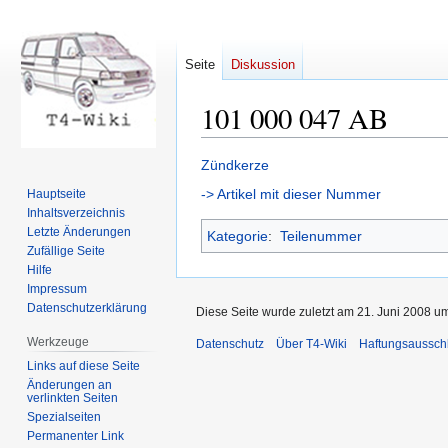
Seite
Diskussion
101 000 047 AB
Zur
Zur
Zündkerze
Navigation
Suche
-> Artikel mit dieser Nummer
Hauptseite
springen
springen
Inhaltsverzeichnis
Letzte Änderungen
Kategorie
:
Teilenummer
Zufällige Seite
Hilfe
Impressum
Datenschutzerklärung
Diese Seite wurde zuletzt am 21. Juni 2008 um
Werkzeuge
Datenschutz
Über T4-Wiki
Haftungsaussch
Links auf diese Seite
Änderungen an
verlinkten Seiten
Spezialseiten
Permanenter Link