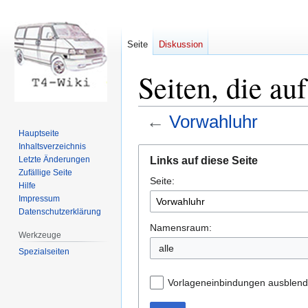
Seite
Diskussion
Seiten, die au
←
Vorwahluhr
Hauptseite
Inhaltsverzeichnis
Zur
Zur
Links auf diese Seite
Letzte Änderungen
Navigation
Suche
Zufällige Seite
Seite:
springen
springen
Hilfe
Impressum
Datenschutzerklärung
Namensraum:
Werkzeuge
Spezialseiten
Vorlageneinbindungen ausblen