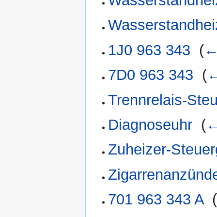
Wasserstandhei
Wasserstandhei
1J0 963 343
‎
(
←
7D0 963 343
‎
(
←
Trennrelais-Ste
Diagnoseuhr
‎
(
←
Zuheizer-Steue
Zigarrenanzünd
701 963 343 A
‎