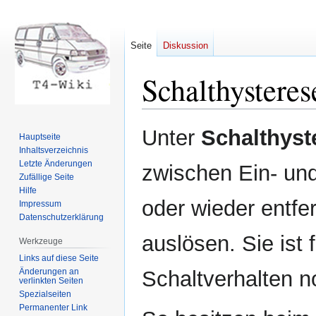
Seite
Diskussion
Schalthysteres
Zur
Zur
Unter
Schalthyst
Hauptseite
Navigation
Suche
Inhaltsverzeichnis
springen
springen
Letzte Änderungen
zwischen Ein- und
Zufällige Seite
Hilfe
oder wieder entfe
Impressum
Datenschutzerklärung
auslösen. Sie ist f
Werkzeuge
Links auf diese Seite
Änderungen an
Schaltverhalten n
verlinkten Seiten
Spezialseiten
Permanenter Link