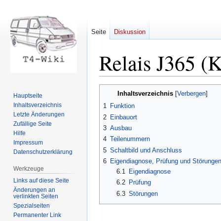
Seite
Diskussion
Relais J365 (
Zur
Zur
Inhaltsverzeichnis
Hauptseite
Navigation
Suche
Inhaltsverzeichnis
1
Funktion
springen
springen
Letzte Änderungen
2
Einbauort
Zufällige Seite
3
Ausbau
Hilfe
4
Teilenummern
Impressum
5
Schaltbild und Anschluss
Datenschutzerklärung
6
Eigendiagnose, Prüfung und Störunge
Werkzeuge
6.1
Eigendiagnose
Links auf diese Seite
6.2
Prüfung
Änderungen an
6.3
Störungen
verlinkten Seiten
Spezialseiten
Permanenter Link