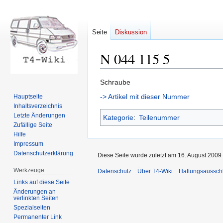
Seite
Diskussion
N 044 115 5
Zur
Zur
Schraube
Navigation
Suche
-> Artikel mit dieser Nummer
Hauptseite
springen
springen
Inhaltsverzeichnis
Letzte Änderungen
Kategorie
:
Teilenummer
Zufällige Seite
Hilfe
Impressum
Datenschutzerklärung
Diese Seite wurde zuletzt am 16. August 2009 
Werkzeuge
Datenschutz
Über T4-Wiki
Haftungsaussch
Links auf diese Seite
Änderungen an
verlinkten Seiten
Spezialseiten
Permanenter Link