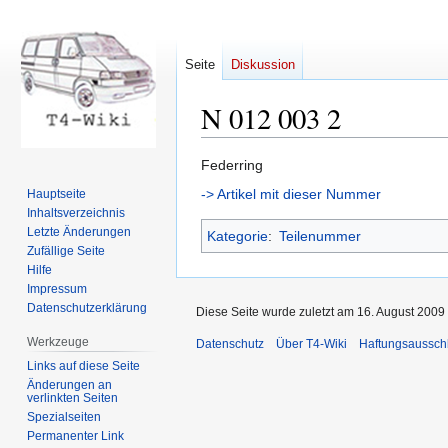
Seite
Diskussion
N 012 003 2
Zur
Zur
Federring
Navigation
Suche
-> Artikel mit dieser Nummer
Hauptseite
springen
springen
Inhaltsverzeichnis
Letzte Änderungen
Kategorie
:
Teilenummer
Zufällige Seite
Hilfe
Impressum
Datenschutzerklärung
Diese Seite wurde zuletzt am 16. August 2009 
Werkzeuge
Datenschutz
Über T4-Wiki
Haftungsaussch
Links auf diese Seite
Änderungen an
verlinkten Seiten
Spezialseiten
Permanenter Link