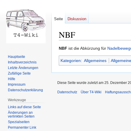
Seite
Diskussion
NBF
Zur
Zur
NBF
ist die Abkürzung für
Nadelbewegu
Navigation
Suche
Hauptseite
Kategorien
:
Allgemeines
Allgemeine
springen
springen
Inhaltsverzeichnis
Letzte Änderungen
Zufällige Seite
Hilfe
Diese Seite wurde zuletzt am 25. Dezember 2
Impressum
Datenschutzerklärung
Datenschutz
Über T4-Wiki
Haftungsaussch
Werkzeuge
Links auf diese Seite
Änderungen an
verlinkten Seiten
Spezialseiten
Permanenter Link