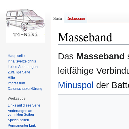
Seite
Diskussion
Masseband
Zur
Zur
Das
Masseband
s
Hauptseite
Navigation
Suche
Inhaltsverzeichnis
springen
springen
Letzte Änderungen
leitfähige Verbin
Zufällige Seite
Hilfe
Minuspol
der Batte
Impressum
Datenschutzerklärung
Werkzeuge
Links auf diese Seite
Änderungen an
verlinkten Seiten
Spezialseiten
Permanenter Link