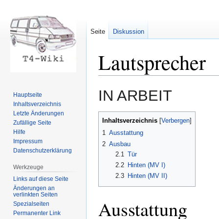
Seite
Diskussion
Lautsprecher
Zur
Zur
IN ARBEIT
Hauptseite
Navigation
Suche
Inhaltsverzeichnis
springen
springen
Letzte Änderungen
Inhaltsverzeichnis
Zufällige Seite
Hilfe
1
Ausstattung
Impressum
2
Ausbau
Datenschutzerklärung
2.1
Tür
2.2
Hinten (MV I)
Werkzeuge
2.3
Hinten (MV II)
Links auf diese Seite
Änderungen an
verlinkten Seiten
Ausstattung
Spezialseiten
Permanenter Link