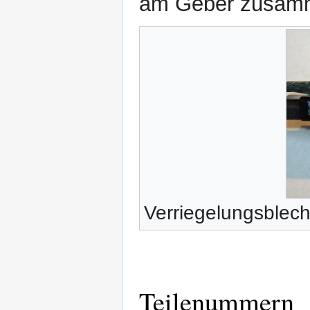
am Geber zusamm
Verriegelungsblec
Teilenummern