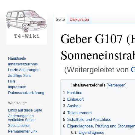
Seite
Diskussion
Geber G107 (F
Sonneneinstra
Hauptseite
Inhaltsverzeichnis
(Weitergeleitet von
Letzte Änderungen
Zufällige Seite
Hilfe
Zur
Zur
Inhaltsverzeichnis
Impressum
Navigation
Suche
1
Funktion
Datenschutzerklärung
springen
springen
2
Einbauort
Werkzeuge
3
Ausbau
Links auf diese Seite
4
Teilenummern
Änderungen an
5
Schaltbild und Anschluss
verlinkten Seiten
Spezialseiten
6
Eigendiagnose, Prüfung und Störunge
Permanenter Link
6.1
Eigendiagnose