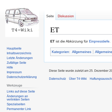
Seite
Diskussion
ET
Zur
Zur
ET
ist die Abkürzung für
Einpresstiefe
.
Navigation
Suche
Hauptseite
Kategorien
:
Allgemeines
Allgemeine
springen
springen
Inhaltsverzeichnis
Letzte Änderungen
Zufällige Seite
Hilfe
Diese Seite wurde zuletzt am 25. Dezember 2
Impressum
Datenschutzerklärung
Datenschutz
Über T4-Wiki
Haftungsaussch
Werkzeuge
Links auf diese Seite
Änderungen an
verlinkten Seiten
Spezialseiten
Permanenter Link