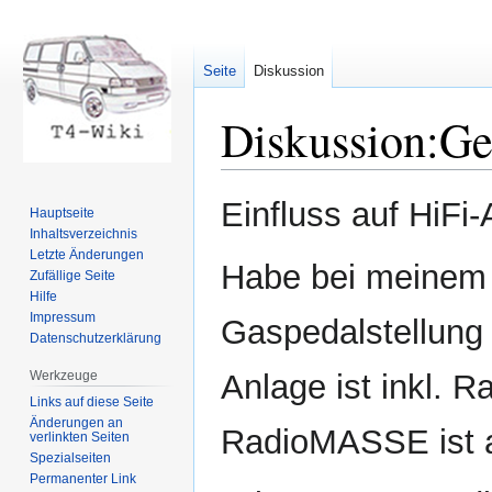
Seite
Diskussion
Diskussion
:
Ge
Zur
Zur
Einfluss auf HiFi
Hauptseite
Navigation
Suche
Inhaltsverzeichnis
springen
springen
Letzte Änderungen
Habe bei meinem T
Zufällige Seite
Hilfe
Impressum
Gaspedalstellung
Datenschutzerklärung
Werkzeuge
Anlage ist inkl. 
Links auf diese Seite
Änderungen an
RadioMASSE ist a
verlinkten Seiten
Spezialseiten
Permanenter Link