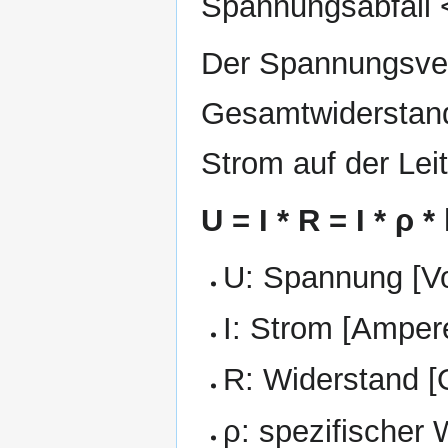
Spannungsabfall <
Der Spannungsver
Gesamtwiderstand
Strom auf der Lei
U = I * R = I * ρ *
U: Spannung [Vo
I: Strom [Amper
R: Widerstand 
ρ: spezifischer 