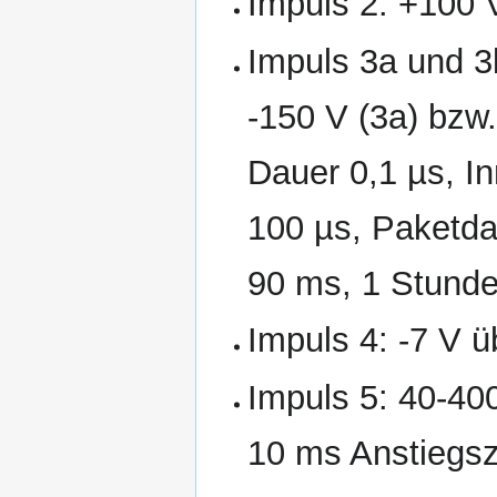
Impuls 2: +100 
Impuls 3a und 3
-150 V (3a) bzw.
Dauer 0,1 µs, I
100 µs, Paketd
90 ms, 1 Stunde
Impuls 4: -7 V 
Impuls 5: 40-40
10 ms Anstiegsz