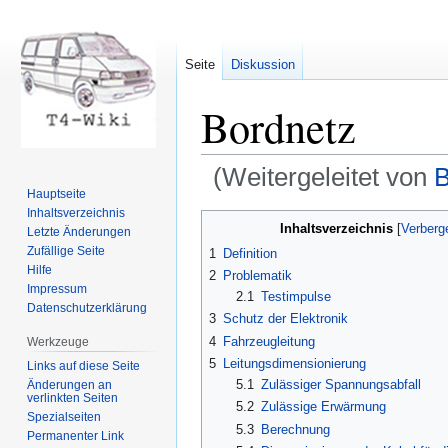
Seite
Diskussion
Bordnetz
(Weitergeleitet von
B
Hauptseite
Inhaltsverzeichnis
Zur
Zur
Inhaltsverzeichnis
Letzte Änderungen
Navigation
Suche
Zufällige Seite
1
Definition
springen
springen
Hilfe
2
Problematik
Impressum
2.1
Testimpulse
Datenschutzerklärung
3
Schutz der Elektronik
4
Fahrzeugleitung
Werkzeuge
5
Leitungsdimensionierung
Links auf diese Seite
5.1
Zulässiger Spannungsabfall
Änderungen an
verlinkten Seiten
5.2
Zulässige Erwärmung
Spezialseiten
5.3
Berechnung
Permanenter Link