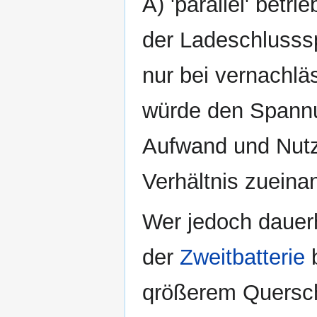
A) 'parallel' betr
der Ladeschlusss
nur bei vernachlä
würde den Spannun
Aufwand und Nutz
Verhältnis zueina
Wer jedoch dauerh
der
Zweitbatterie
b
qrößerem Querschn