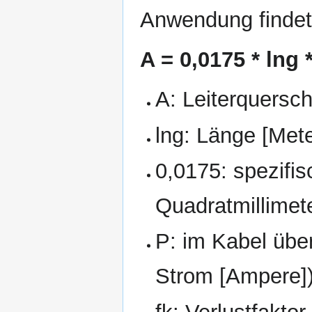
Anwendung findet
A = 0,0175 * lng * 
A: Leiterquersch
lng: Länge [Mete
0,0175: spezifi
Quadratmillimete
P: im Kabel übe
Strom [Ampere]